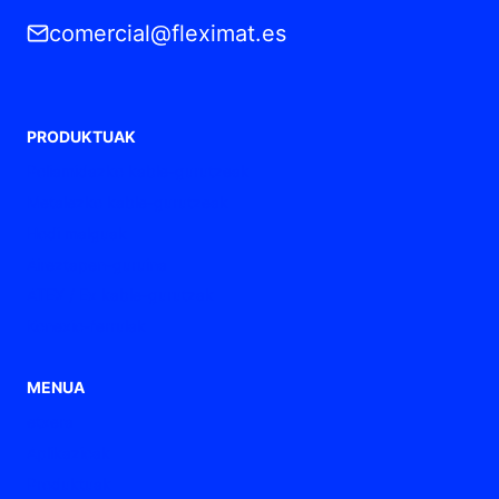
comercial@fleximat.es
PRODUKTUAK
Poliamidazko kable-gurutzeak
Metalezko kable-gurutzeak
Hodi malguak
Aireztapen-guruina
ATEX / Ex kable-gurutzak
Konexio-ferrulak
MENUA
etxera
Aplikazioak
Produktuak