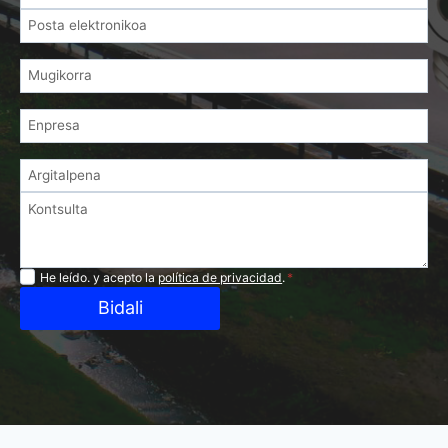
Privacidad
He leído. y acepto la
política de privacidad
.
*
Bidali