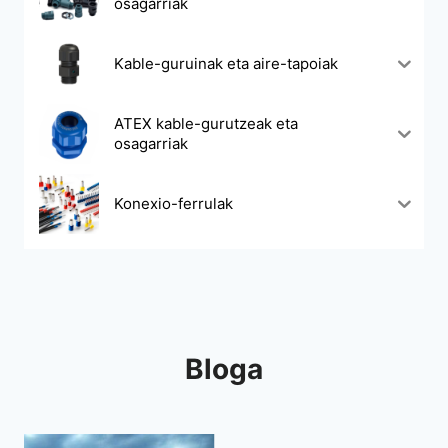
osagarriak
Kable-guruinak eta aire-tapoiak
ATEX kable-gurutzeak eta
osagarriak
Konexio-ferrulak
Bloga