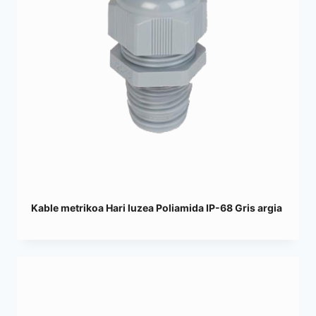
Kable metrikoa Hari luzea Poliamida IP-68 Gris argia