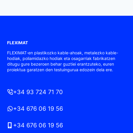
FLEXIMAT
FLEXIMAT-en plastikozko kable-ahoak, metalezko kable-
hodiak, poliamidazko hodiak eta osagarriak fabrikatzen
ditugu gure bezeroen behar guztiei erantzuteko, euren
proiektua garatzen den testuingurua edozein dela ere.
+34 93 724 71 70
+34 676 06 19 56
+34 676 06 19 56