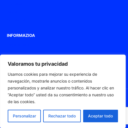
Enpresa
Bloga
Kontaktua
INFORMAZIOA
Lege abisua
Pribatutasun politika
Cookieen politika
Valoramos tu privacidad
Irisgarritasun-adierazpena
Usamos cookies para mejorar su experiencia de
Web mapa
navegación, mostrarle anuncios o contenidos
personalizados y analizar nuestro tráfico. Al hacer clic en
“Aceptar todo” usted da su consentimiento a nuestro uso
de las cookies.
© 2026 Fleximat
Personalizar
Rechazar todo
Aceptar todo