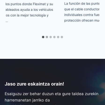
La función de las punteras aisladas de protección es evitar
que el cable conductor se empalme y proteger los hilos
individuales contra fuerzas mecánicas. Las punteras de
protección ofrecen muchas…
Jaso zure eskaintza orain!
Esaiguzu zer behar duzun eta gure taldea zurekin
harremanetan jarriko da