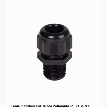
Kable metrikoa Hari luzea Poliamida IP-68 Beltza