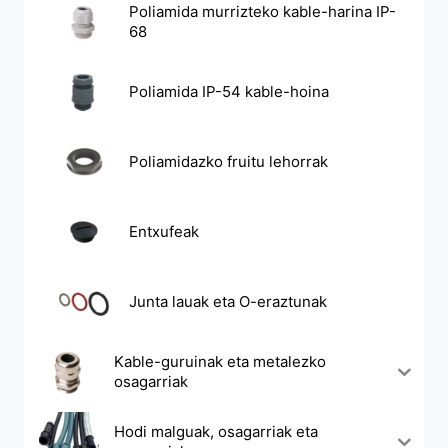
Poliamida murrizteko kable-harina IP-
68
Poliamida IP-54 kable-hoina
Poliamidazko fruitu lehorrak
Entxufeak
Junta lauak eta O-eraztunak
Kable-guruinak eta metalezko
osagarriak
Hodi malguak, osagarriak eta