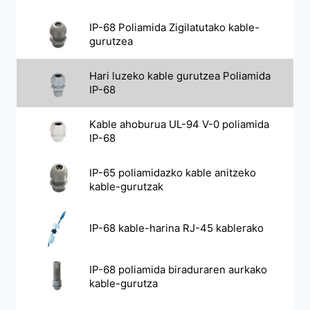
IP-68 Poliamida Zigilatutako kable-
gurutzea
Hari luzeko kable gurutzea Poliamida
IP-68
Kable ahoburua UL-94 V-0 poliamida
IP-68
IP-65 poliamidazko kable anitzeko
kable-gurutzak
IP-68 kable-harina RJ-45 kablerako
IP-68 poliamida biraduraren aurkako
kable-gurutza