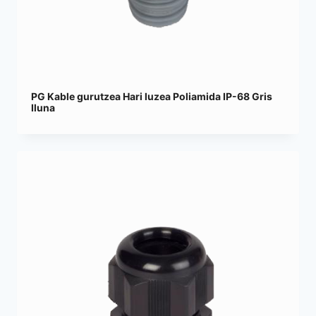
PG Kable gurutzea Hari luzea Poliamida IP-68 Gris
Iluna