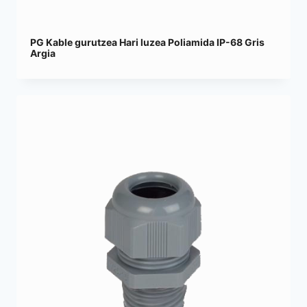
PG Kable gurutzea Hari luzea Poliamida IP-68 Gris
Argia