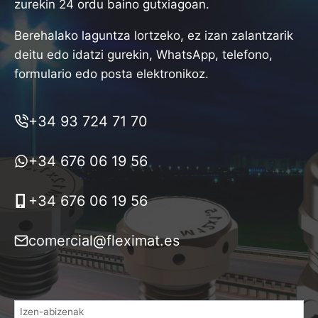
zurekin 24 ordu baino gutxiagoan.
Berehalako laguntza lortzeko, ez izan zalantzarik
deitu edo idatzi gurekin, WhatsApp, telefono,
formulario edo posta elektronikoz.
+34 93 724 71 70
+34 676 06 19 56
+34 676 06 19 56
comercial@fleximat.es