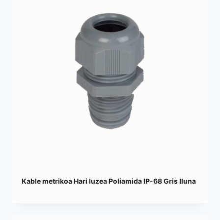
Kable metrikoa Hari luzea Poliamida IP-68 Gris Iluna