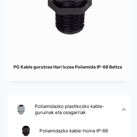
PG Kable gurutzea Hari luzea Poliamida IP-68 Beltza
Poliamidazko plastikozko kable-
guruinak eta osagarriak
Poliamidazko kable-hoina IP-68