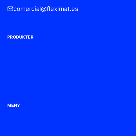
comercial@fleximat.es
PRODUKTER
Kabelgjennomføringer av polyamid
Kabelgjennomføringer av metall
Fleksible rør
Ventilasjonskjertel
ATEX / Ex kabelgjennomføringer
Tilkoblingshylser
MENY
hjem
applikasjoner
Produkter