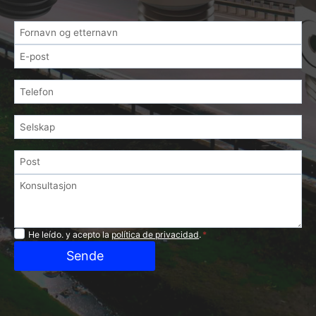
Privacidad
He leído. y acepto la
política de privacidad
.
*
Sende