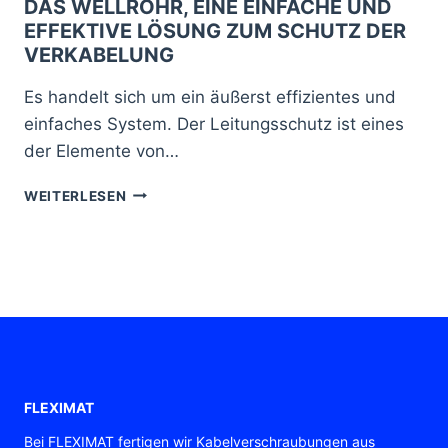
DAS WELLROHR, EINE EINFACHE UND
EFFEKTIVE LÖSUNG ZUM SCHUTZ DER
VERKABELUNG
Es handelt sich um ein äußerst effizientes und
einfaches System. Der Leitungsschutz ist eines
der Elemente von…
DAS
WEITERLESEN
WELLROHR,
EINE
EINFACHE
UND
EFFEKTIVE
LÖSUNG
ZUM
SCHUTZ
DER
VERKABELUNG
FLEXIMAT
Bei FLEXIMAT fertigen wir Kabelverschraubungen aus