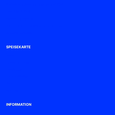
Kabelverschraubungen aus Metall
Flexible Rohre
Belüftungsdrüse
ATEX / Ex-Kabelverschraubungen
Anschlusshülsen
SPEISEKARTE
heim
Anwendungen
Produkte
Unternehmen
Blog
Kontakt
INFORMATION
Rechtliche Warnung