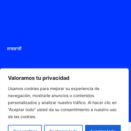
ਐਪਲੀਕੇਸ਼ਨਾਂ
ਉਤਪਾਦ
ਕੰਪਨੀ
ਬਲੌਗ
ਸੰਪਰਕ ਕਰੋ
ਜਾਣਕਾਰੀ
ਕਨੂੰਨੀ ਚੇਤਾਵਨੀ
ਪਰਾਈਵੇਟ ਨੀਤੀ
ਕੂਕੀਜ਼ ਨੀਤੀ
Valoramos tu privacidad
ਪਹੁੰਚਯੋਗਤਾ ਬਿਆਨ
Usamos cookies para mejorar su experiencia de
ਵੈੱਬ ਨਕਸ਼ਾ
navegación, mostrarle anuncios o contenidos
personalizados y analizar nuestro tráfico. Al hacer clic en
“Aceptar todo” usted da su consentimiento a nuestro uso
de las cookies.
© 2026 Fleximat