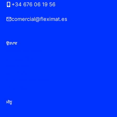
+34 676 06 19 56
comercial@fleximat.es
ਉਤਪਾਦ
ਪੋਲੀਮਾਈਡ ਕੇਬਲ ਗ੍ਰੰਥੀਆਂ
ਧਾਤੂ ਕੇਬਲ ਗ੍ਰੰਥੀਆਂ
ਲਚਕਦਾਰ ਟਿਊਬ
ਹਵਾਦਾਰੀ ਗ੍ਰੰਥੀ
ATEX / ਸਾਬਕਾ ਕੇਬਲ ਗ੍ਰੰਥੀਆਂ
ਕਨੈਕਸ਼ਨ ਫੈਰੂਲਸ
ਮੀਨੂ
ਘਰ