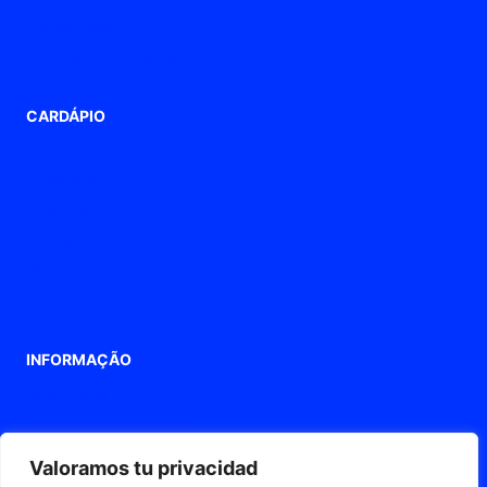
Prensa-cabos ATEX/Ex
Terminais de conexão
CARDÁPIO
lar
Formulários
Produtos
Empresa
Blogue
Contato
INFORMAÇÃO
Aviso Legal
Política de privacidade
Política de cookies
Valoramos tu privacidad
Declaração de acessibilidade