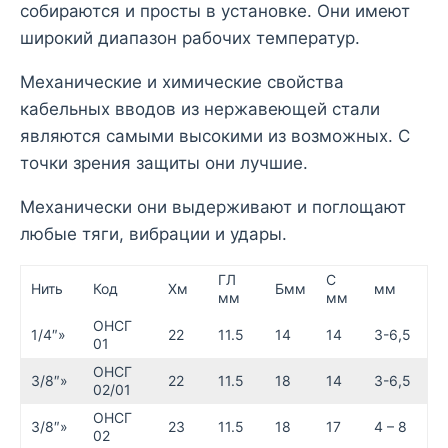
собираются и просты в установке. Они имеют
широкий диапазон рабочих температур.
Механические и химические свойства
кабельных вводов из нержавеющей стали
являются самыми высокими из возможных. С
точки зрения защиты они лучшие.
Механически они выдерживают и поглощают
любые тяги, вибрации и удары.
ГЛ
С
Нить
Код
Хм
Бмм
мм
мм
мм
ОНСГ
1/4″»
22
11.5
14
14
3-6,5
01
ОНСГ
3/8″»
22
11.5
18
14
3-6,5
02/01
ОНСГ
3/8″»
23
11.5
18
17
4 – 8
02