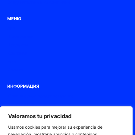
Соединительные наконечники
МЕНЮ
дом
Приложения
Продукты
Компания
Блог
Контакт
ИНФОРМАЦИЯ
Юридическое предупреждение
политика конфиденциальности
Политика использования файлов cookie
Valoramos tu privacidad
Заявление о доступности
Usamos cookies para mejorar su experiencia de
Веб-карта
navegación, mostrarle anuncios o contenidos