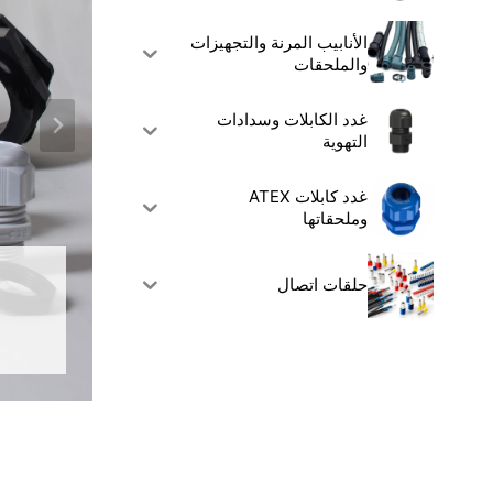
الأنابيب المرنة والتجهيزات
والملحقات
غدد الكابلات وسدادات
التهوية
غدد كابلات ATEX
وملحقاتها
غ
حلقات اتصال
غ
غد