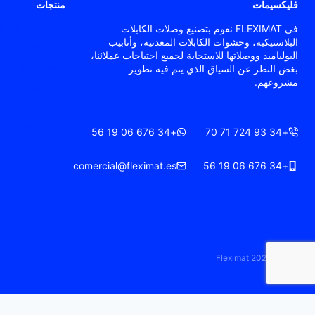
فليكسيمات
منتجات
غدد كابلات البوليا
في FLEXIMAT نقوم بتصنيع وصلات الكابلات
البلاستيكية، وحشوات الكابلات المعدنية، وأنابيب
غدد الكابلات المع
البولياميد ووصلاتها للاستجابة لجميع احتياجات عملائنا،
أنابيب مرنة
بغض النظر عن السياق الذي يتم فيه تطوير
مشروعهم.
غدة التهوية
غدد الكابلات ATEX / Ex
حلقات اتصال
+34 676 06 19 56
+34 93 724 71 70
comercial@fleximat.es
+34 676 06 19 56
© 2026 Fleximat