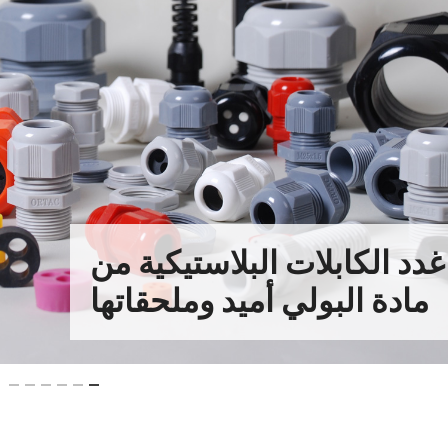
غدد الكابلات البلاستيكية من
دد الكابلات والإكسسوارات
الأنابيب المرنة والتجهيزات
دد كابلات ATEX وملحقاتها
مادة البولي أميد وملحقاتها
المعدنية
والملحقات
د الكابلات وسدادات التهوية
حلقات اتصال