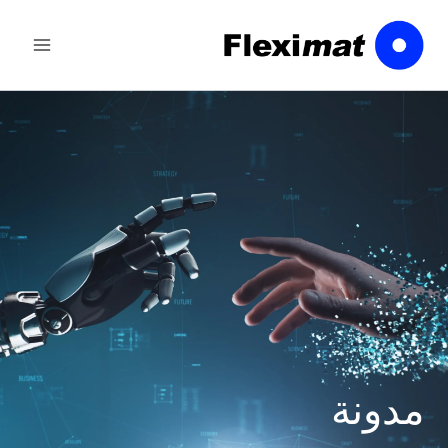
خطى
لى
لمحتوى
مدونة