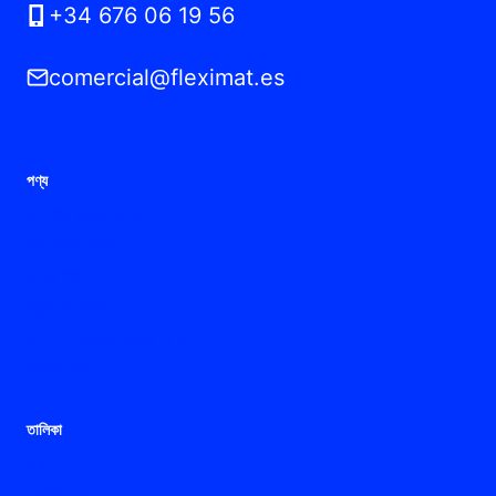
+34 676 06 19 56
comercial@fleximat.es
পণ্য
পলিমাইড তারের গ্রন্থি
ধাতু তারের গ্রন্থি
নমনীয় টিউব
বায়ুচলাচল গ্রন্থি
ATEX / প্রাক্তন তারের গ্রন্থি
সংযোগ ফেরুল
তালিকা
বাড়ি
অ্যাপ্লিকেশন