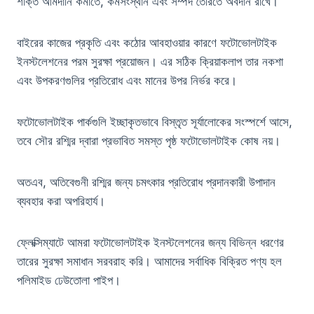
শক্তি আমদানি কমাতে, কর্মসংস্থান এবং সম্পদ তৈরিতে অবদান রাখে।
বাইরের কাজের প্রকৃতি এবং কঠোর আবহাওয়ার কারণে ফটোভোলটাইক
ইনস্টলেশনের পরম সুরক্ষা প্রয়োজন। এর সঠিক ক্রিয়াকলাপ তার নকশা
এবং উপকরণগুলির প্রতিরোধ এবং মানের উপর নির্ভর করে।
ফটোভোলটাইক পার্কগুলি ইচ্ছাকৃতভাবে বিস্তৃত সূর্যালোকের সংস্পর্শে আসে,
তবে সৌর রশ্মির দ্বারা প্রভাবিত সমস্ত পৃষ্ঠ ফটোভোলটাইক কোষ নয়।
অতএব, অতিবেগুনী রশ্মির জন্য চমৎকার প্রতিরোধ প্রদানকারী উপাদান
ব্যবহার করা অপরিহার্য।
ফ্লেক্সিম্যাটে আমরা ফটোভোলটাইক ইনস্টলেশনের জন্য বিভিন্ন ধরণের
তারের সুরক্ষা সমাধান সরবরাহ করি। আমাদের সর্বাধিক বিক্রিত পণ্য হল
পলিমাইড ঢেউতোলা পাইপ।