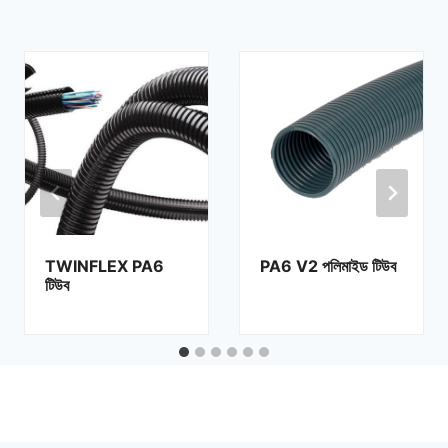
TWINFLEX PA6
PA6 V2 পলিমাইড টিউব
টিউব