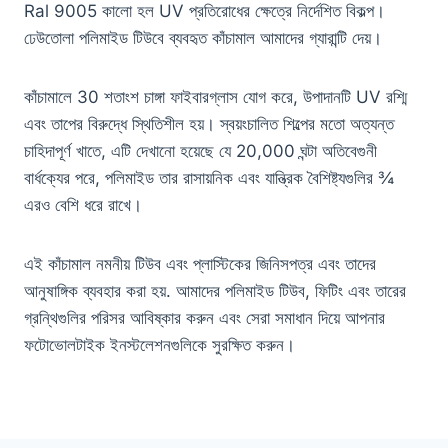
Ral 9005 কালো হল UV প্রতিরোধের ক্ষেত্রে নির্দেশিত বিকল্প।
ঢেউতোলা পলিমাইড টিউবে ব্যবহৃত কাঁচামাল আমাদের গ্যারান্টি দেয়।
কাঁচামালে 30 শতাংশ চাঙ্গা ফাইবারগ্লাস যোগ করে, উপাদানটি UV রশ্মি
এবং তাপের বিরুদ্ধে স্থিতিশীল হয়। স্বয়ংচালিত শিল্পের মতো অত্যন্ত
চাহিদাপূর্ণ খাতে, এটি দেখানো হয়েছে যে 20,000 ঘন্টা অতিবেগুনী
বার্ধক্যের পরে, পলিমাইড তার রাসায়নিক এবং যান্ত্রিক বৈশিষ্ট্যগুলির ¾
এরও বেশি ধরে রাখে।
এই কাঁচামাল নমনীয় টিউব এবং প্লাস্টিকের জিনিসপত্র এবং তাদের
আনুষাঙ্গিক ব্যবহার করা হয়. আমাদের পলিমাইড টিউব, ফিটিং এবং তারের
গ্রন্থিগুলির পরিসর আবিষ্কার করুন এবং সেরা সমাধান দিয়ে আপনার
ফটোভোলটাইক ইনস্টলেশনগুলিকে সুরক্ষিত করুন।