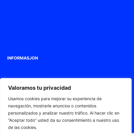
hjem
applikasjoner
Produkter
Selskap
Blogg
Kontakt
INFORMASJON
Juridisk advarsel
Personvernerklæring
Retningslinjer for informasjonskapsler
Valoramos tu privacidad
Tilgjengelighetserklæring
Usamos cookies para mejorar su experiencia de
Nettkart
navegación, mostrarle anuncios o contenidos
personalizados y analizar nuestro tráfico. Al hacer clic en
“Aceptar todo” usted da su consentimiento a nuestro uso
de las cookies.
© 2026 Fleximat