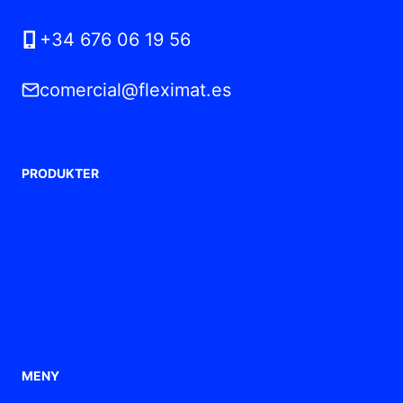
+34 676 06 19 56
comercial@fleximat.es
PRODUKTER
Kabelgjennomføringer av polyamid
Kabelgjennomføringer av metall
Fleksible rør
Ventilasjonskjertel
ATEX / Ex kabelgjennomføringer
Tilkoblingshylser
MENY