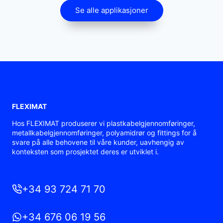
Se alle applikasjoner
FLEXIMAT
Hos FLEXIMAT produserer vi plastkabelgjennomføringer,
metallkabelgjennomføringer, polyamidrør og fittings for å
svare på alle behovene til våre kunder, uavhengig av
konteksten som prosjektet deres er utviklet i.
+34 93 724 71 70
+34 676 06 19 56