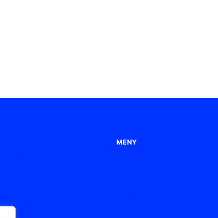
MENY
føringer av polyamid
hjem
øringer av metall
applikasjoner
Produkter
rtel
Selskap
elgjennomføringer
Blogg