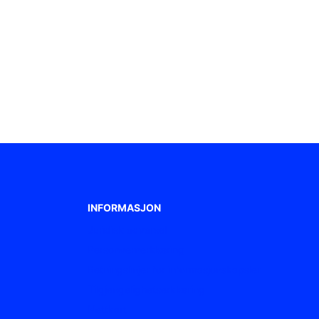
INFORMASJON
Juridisk advarsel
Personvernerklæring
Retningslinjer for informasjonskapsler
Tilgjengelighetserklæring
Nettkart