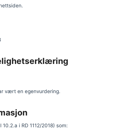
nettsiden.
8
elighetserklæring
ar vært en egenvurdering.
rmasjon
l 10.2.a i RD 1112/2018) som: