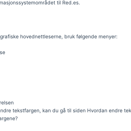
formasjonssystemområdet til Red.es.
de grafiske hovednettleserne, bruk følgende menyer:
lse
relsen
 endre tekstfargen, kan du gå til siden Hvordan endre tek
fargene?