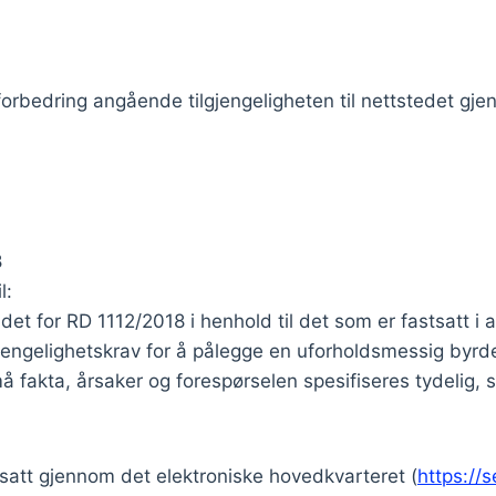
l forbedring angående tilgjengeligheten til nettstedet g
8
l:
t for RD 1112/2018 i henhold til det som er fastsatt i ar
jengelighetskrav for å pålegge en uforholdsmessig byrd
å fakta, årsaker og forespørselen spesifiseres tydelig, sl
emsatt gjennom det elektroniske hovedkvarteret (
https://