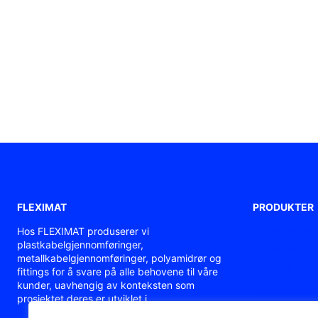
FLEXIMAT
PRODUKTER
Kabelgjennom
Hos FLEXIMAT produserer vi
plastkabelgjennomføringer,
Kabelgjennomf
metallkabelgjennomføringer, polyamidrør og
Fleksible rør
fittings for å svare på alle behovene til våre
kunder, uavhengig av konteksten som
Ventilasjonskje
prosjektet deres er utviklet i.
ATEX / Ex kab