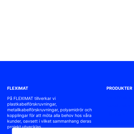
FLEXIMAT
PRODUKTER
Kabelförskruv
På FLEXIMAT tillverkar vi
plastkabelförskruvningar,
Kabelförskruv
metallkabelförskruvningar, polyamidrör och
Flexibla rör
kopplingar för att möta alla behov hos våra
kunder, oavsett i vilket sammanhang deras
Ventilationskör
projekt utvecklas.
ATEX / Ex kab