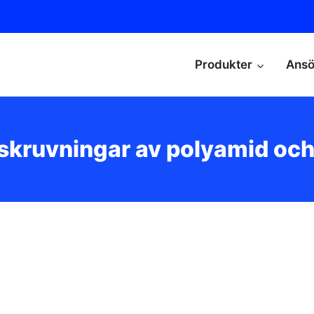
Produkter
Ansö
skruvningar av polyamid och 