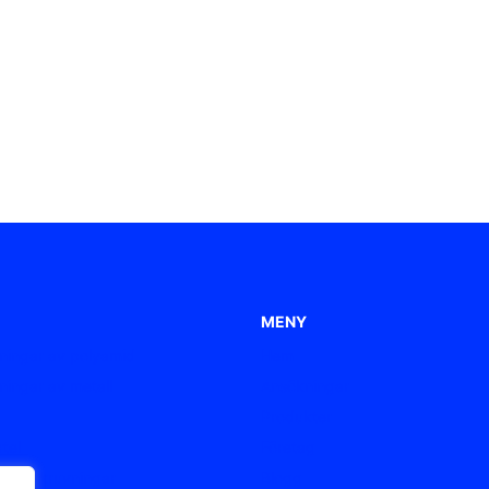
MENY
ningar av polyamid
Hem
ningar av metall
Ansökningar
Produkter
tel
Företag
elförskruvningar
Blogg