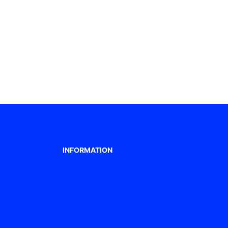
INFORMATION
Juridisk varning
Integritetspolicy
Cookies policy
Tillgänglighetsförklaring
Webbkarta