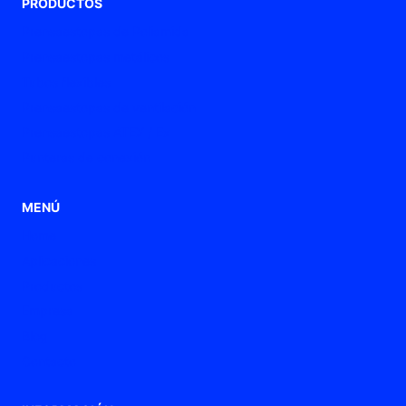
PRODUCTOS
Prensaestopas de Poliamida
Prensaestopas metálicos
Tubos flexibles
Prensaestopas de ventilación
Prensaestopas ATEX / Ex
Punteras de conexión
MENÚ
Home
Aplicaciones
Productos
Empresa
Blog
Contacto