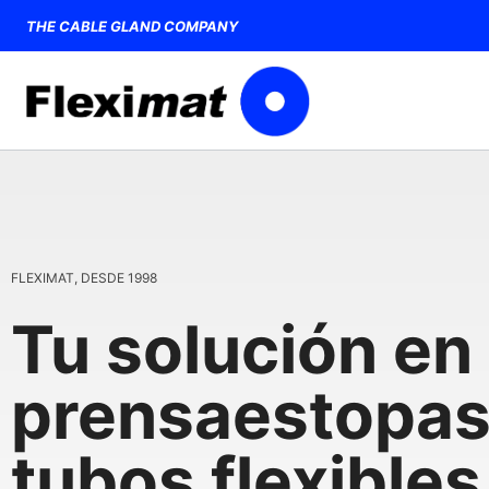
Saltar
THE CABLE GLAND COMPANY
al
contenido
FLEXIMAT, DESDE 1998
Tu solución en
prensaestopas
tubos flexibles