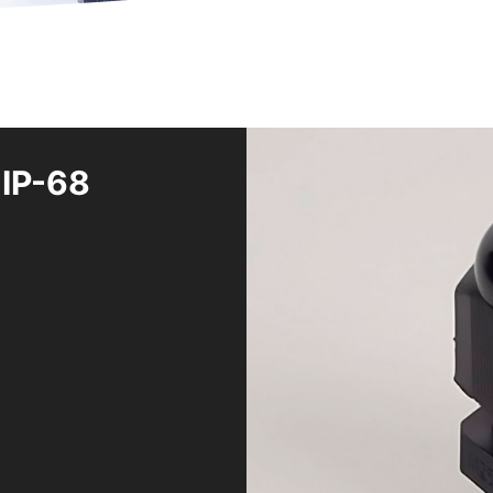
 IP-68
Tubos y acce
Tubos de Poliamida
Racores de Poliamida
Codos de Poliamida
Tuercas de Poliamida
Disponible en rosca Métrica 
Amplia gama de producto
Estanqueidad IP68 – 5 bar
Temperatura de trabajo cont
Alta resistencia UV
Fácil montaje