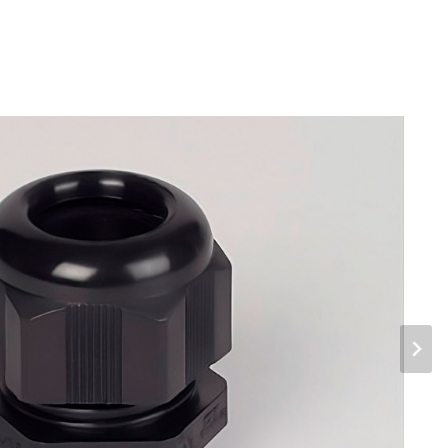
sorios de Poliamida
y PG
inua -20 ºC +100 ºC