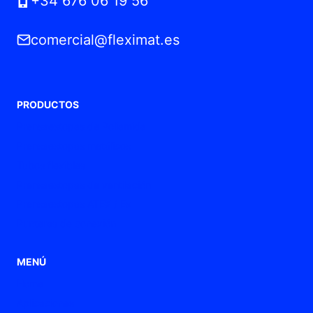
+34 676 06 19 56
comercial@fleximat.es
PRODUCTOS
Prensaestopas de Poliamida
Prensaestopas metálicos
Tubos flexibles
Prensaestopas de ventilación
Prensaestopas ATEX / Ex
Punteras de conexión
MENÚ
Home
Aplicaciones