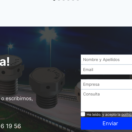
a!
o escribirnos,
Privacidad
He leído. y acepto la
políti
Enviar
6 19 56