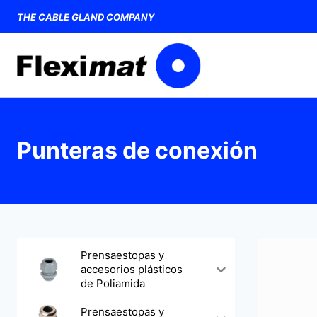
Saltar
THE CABLE GLAND COMPANY
al
contenido
Punteras de conexión
Prensaestopas y
accesorios plásticos
de Poliamida
Prensaestopas y