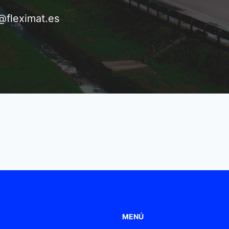
@fleximat.es
MENÚ