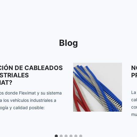
Blog
CIÓN DE CABLEADOS
N
STRIALES
P
MAT?
La
tos donde Fleximat y su sistema
ca
los vehículos industriales a
co
ogía y calidad posible:
mu