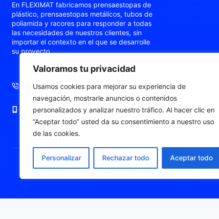
Prensaestopas
En FLEXIMAT fabricamos prensaestopas de
plástico, prensaestopas metálicos, tubos de
Prensaestopas
poliamida y racores para responder a todas
Tubos flexible
las necesidades de nuestros clientes, sin
importar el contexto en el que se desarrolle
Prensaestopas
su proyecto.
Prensaestopa
Valoramos tu privacidad
Punteras de c
+34 93 724 71 70
+34 676 06 19 56
Usamos cookies para mejorar su experiencia de
navegación, mostrarle anuncios o contenidos
+34 676 06 19 56
comercial@fleximat.es
personalizados y analizar nuestro tráfico. Al hacer clic en
“Aceptar todo” usted da su consentimiento a nuestro uso
de las cookies.
Personalizar
Rechazar todo
Aceptar todo
© 2026 Fleximat