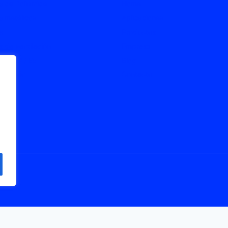
 de Poliamida
Home
 metálicos
Aplicaciones
s
Productos
 de ventilación
Empresa
s ATEX / Ex
Blog
onexión
Contacto