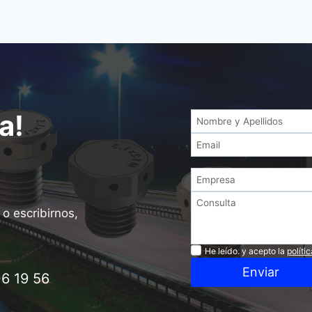
a!
o escribirnos,
Privacidad
He leído. y acepto la
políti
Enviar
6 19 56