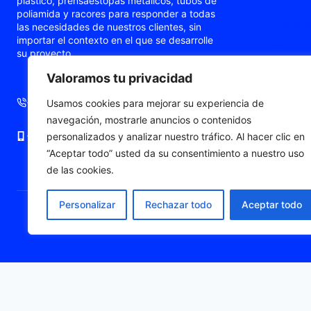
plástico, prensaestopas metálicos, tubos de
Prensaestopas
poliamida y racores para responder a todas
Tubos flexible
las necesidades de nuestros clientes, sin
importar el contexto en el que se desarrolle
Prensaestopas
su proyecto.
Prensaestopa
Valoramos tu privacidad
Punteras de c
+34 93 724 71 70
+34 676 06 19 56
Usamos cookies para mejorar su experiencia de
navegación, mostrarle anuncios o contenidos
+34 676 06 19 56
comercial@fleximat.es
personalizados y analizar nuestro tráfico. Al hacer clic en
“Aceptar todo” usted da su consentimiento a nuestro uso
de las cookies.
Personalizar
Rechazar todo
Aceptar todo
© 2026 Fleximat