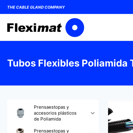
Saltar
THE CABLE GLAND COMPANY
al
contenido
Tubos Flexibles Poliamid
Prensaestopas y
accesorios plásticos
de Poliamida
Prensaestopas y