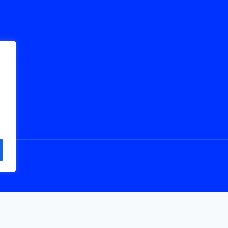
 metálicos
Aplicaciones
s
Productos
 de ventilación
Empresa
s ATEX / Ex
Blog
onexión
Contacto