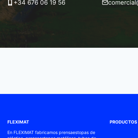
+34 676 06 19 56
comercial
FLEXIMAT
PRODUCTOS
Prensaestopas
En FLEXIMAT fabricamos prensaestopas de