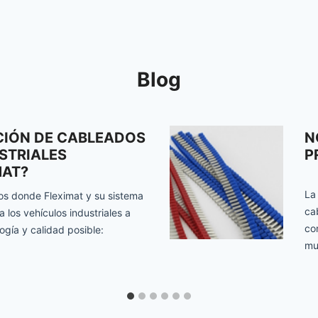
Blog
CIÓN DE CABLEADOS
N
STRIALES
P
MAT?
La
tos donde Fleximat y su sistema
ca
los vehículos industriales a
co
ogía y calidad posible:
mu