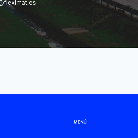
@fleximat.es
MENÚ
 de Poliamida
Home