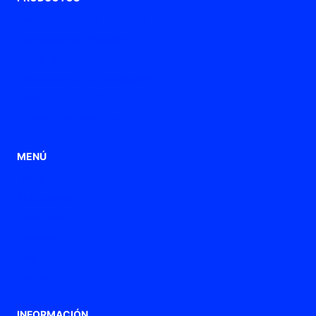
Prensaestopas de Poliamida
Prensaestopas metálicos
Tubos flexibles
Prensaestopas de ventilación
Prensaestopas ATEX / Ex
Punteras de conexión
MENÚ
Home
Aplicaciones
Productos
Empresa
Blog
Contacto
INFORMACIÓN