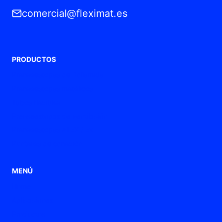
comercial@fleximat.es
PRODUCTOS
Prensaestopas de Poliamida
Prensaestopas metálicos
Tubos flexibles
Prensaestopas de ventilación
Prensaestopas ATEX / Ex
Punteras de conexión
MENÚ
Home
Aplicaciones
Productos