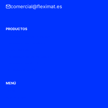
comercial@fleximat.es
PRODUCTOS
Prensaestopas de Poliamida
Prensaestopas metálicos
Tubos flexibles
Prensaestopas de ventilación
Prensaestopas ATEX / Ex
Punteras de conexión
MENÚ
Home
Aplicaciones
Productos