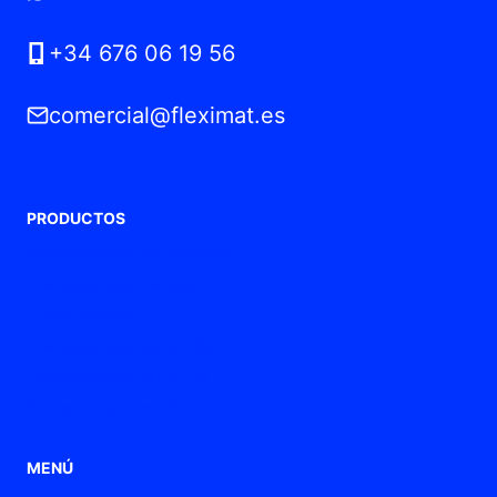
+34 676 06 19 56
comercial@fleximat.es
PRODUCTOS
Prensaestopas de Poliamida
Prensaestopas metálicos
Tubos flexibles
Prensaestopas de ventilación
Prensaestopas ATEX / Ex
Punteras de conexión
MENÚ