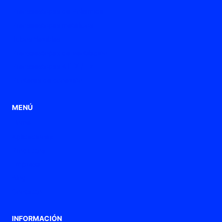
Prensaestopas de Poliamida
Prensaestopas metálicos
Tubos flexibles
Prensaestopas de ventilación
Prensaestopas ATEX / Ex
Punteras de conexión
MENÚ
Home
Aplicaciones
Productos
Empresa
Blog
Contacto
INFORMACIÓN