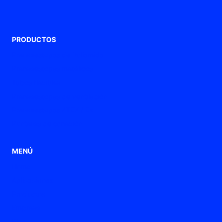
PRODUCTOS
Prensaestopas de Poliamida
Prensaestopas metálicos
Tubos flexibles
Prensaestopas de ventilación
Prensaestopas ATEX / Ex
Punteras de conexión
MENÚ
Home
Aplicaciones
Productos
Empresa
Blog