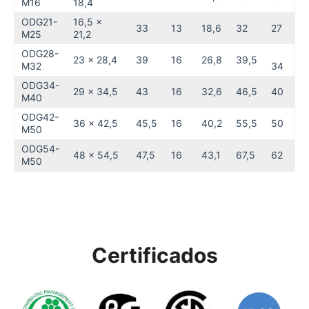
M16
18,4
ODG21-
16,5 x
33
13
18,6
32
27
M25
21,2
ODG28-
23 x 28,4
39
16
26,8
39,5
M32
34
ODG34-
29 x 34,5
43
16
32,6
46,5
40
M40
ODG42-
36 x 42,5
45,5
16
40,2
55,5
50
M50
ODG54-
48 x 54,5
47,5
16
43,1
67,5
62
M50
Certificados