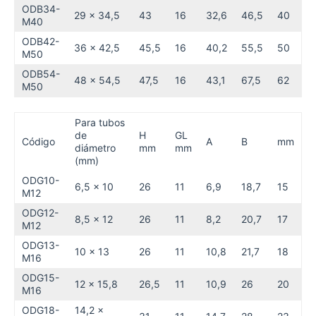
ODB34-
29 x 34,5
43
16
32,6
46,5
40
M40
ODB42-
36 x 42,5
45,5
16
40,2
55,5
50
M50
ODB54-
48 x 54,5
47,5
16
43,1
67,5
62
M50
Para tubos
de
H
GL
Código
A
B
mm
diámetro
mm
mm
(mm)
ODG10-
6,5 x 10
26
11
6,9
18,7
15
M12
ODG12-
8,5 x 12
26
11
8,2
20,7
17
M12
ODG13-
10 x 13
26
11
10,8
21,7
18
M16
ODG15-
12 x 15,8
26,5
11
10,9
26
20
M16
ODG18-
14,2 x