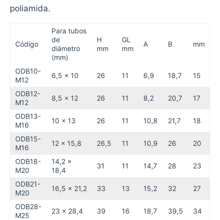
poliamida.
Para tubos
de
H
GL
Código
A
B
mm
diámetro
mm
mm
(mm)
ODB10-
6,5 x 10
26
11
6,9
18,7
15
M12
ODB12-
8,5 x 12
26
11
8,2
20,7
17
M12
ODB13-
10 x 13
26
11
10,8
21,7
18
M16
ODB15-
12 x 15,8
26,5
11
10,9
26
20
M16
ODB18-
14,2 x
31
11
14,7
28
23
M20
18,4
ODB21-
16,5 x 21,2
33
13
15,2
32
27
M20
ODB28-
23 x 28,4
39
16
18,7
39,5
34
M25