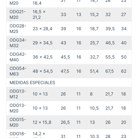
31
11
14,7
28
23
M20
18,4
ODG21-
16,5 x
33
13
15,2
32
27
M20
21,2
ODG28-
23 x 28,4
39
16
18,7
39,5
34
M25
ODG34-
29 x 34,5
43
16
25,7
46,5
40
M32
ODG42-
36 x 42,5
45,5
16
32,7
55,5
50
M40
ODG54-
48 x 54,5
47,5
16
51,4
67,5
62
M63
MEDIDAS ESPECIALES
ODG13-
10 x 13
26
11
8
21,7
18
M12
ODG13-
10 x 13
26
11
10,5
21,7
18
M20
ODG15-
12 x 15,8
26,5
11
13
26
20
M20
ODG18-
14,2 x
31
11
10,3
28
23