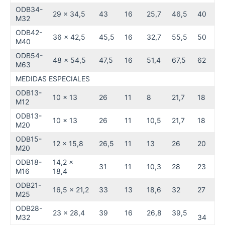
ODB34-
29 x 34,5
43
16
25,7
46,5
40
M32
ODB42-
36 x 42,5
45,5
16
32,7
55,5
50
M40
ODB54-
48 x 54,5
47,5
16
51,4
67,5
62
M63
MEDIDAS ESPECIALES
ODB13-
10 x 13
26
11
8
21,7
18
M12
ODB13-
10 x 13
26
11
10,5
21,7
18
M20
ODB15-
12 x 15,8
26,5
11
13
26
20
M20
ODB18-
14,2 x
31
11
10,3
28
23
M16
18,4
ODB21-
16,5 x 21,2
33
13
18,6
32
27
M25
ODB28-
23 x 28,4
39
16
26,8
39,5
M32
34