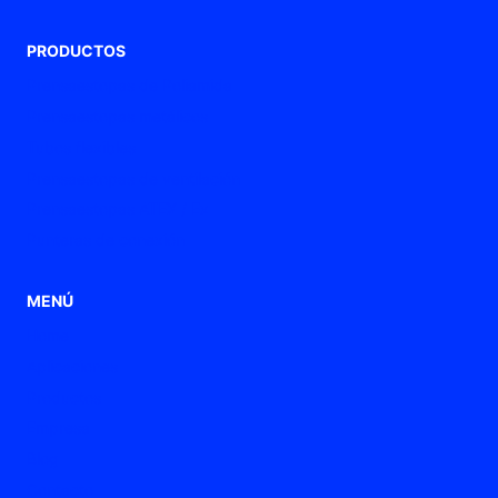
PRODUCTOS
Prensaestopas de Poliamida
Prensaestopas metálicos
Tubos flexibles
Prensaestopas de ventilación
Prensaestopas ATEX / Ex
Punteras de conexión
MENÚ
Home
Aplicaciones
Productos
Empresa
Blog
Contacto