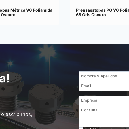
opas Métrica V0 Poliamida
Prensaestopas PG V0 Poli
s Oscuro
68 Gris Oscuro
a!
o escribirnos,