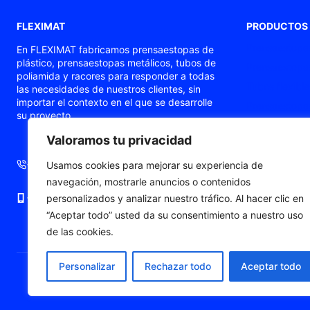
FLEXIMAT
PRODUCTOS
Prensaestopas
En FLEXIMAT fabricamos prensaestopas de
plástico, prensaestopas metálicos, tubos de
Prensaestopas
poliamida y racores para responder a todas
Tubos flexible
las necesidades de nuestros clientes, sin
importar el contexto en el que se desarrolle
Prensaestopas
su proyecto.
Prensaestopa
Valoramos tu privacidad
Punteras de c
+34 93 724 71 70
+34 676 06 19 56
Usamos cookies para mejorar su experiencia de
navegación, mostrarle anuncios o contenidos
+34 676 06 19 56
comercial@fleximat.es
personalizados y analizar nuestro tráfico. Al hacer clic en
“Aceptar todo” usted da su consentimiento a nuestro uso
de las cookies.
Personalizar
Rechazar todo
Aceptar todo
© 2026 Fleximat