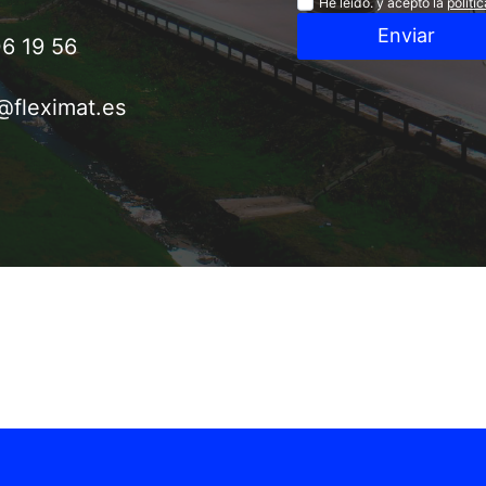
Privacidad
He leído. y acepto la
políti
Enviar
6 19 56
@fleximat.es