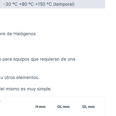
-30 ºC +80 ºC +150 ºC (temporal)
ibre de Halógenos
o para equipos que requieran de una
 u otros elementos.
 del mismo es muy simple.
o
H mm
GL mm
GL mm