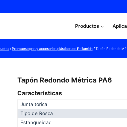
Productos
Aplic
uctos
/
Prensaestopas y accesorios plásticos de Poliamida
/
Tapón Redondo Mét
Tapón Redondo Métrica PA6
Características
Junta tórica
Tipo de Rosca
Estanqueidad