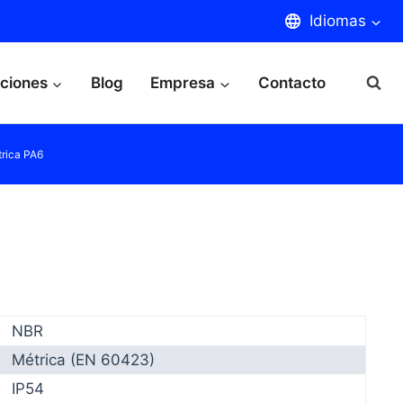
Idiomas
aciones
Blog
Empresa
Contacto
rica PA6
NBR
Métrica (EN 60423)
IP54