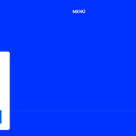
MENÚ
 de Poliamida
Home
 metálicos
Aplicaciones
s
Productos
 de ventilación
Empresa
s ATEX / Ex
Blog
onexión
Contacto