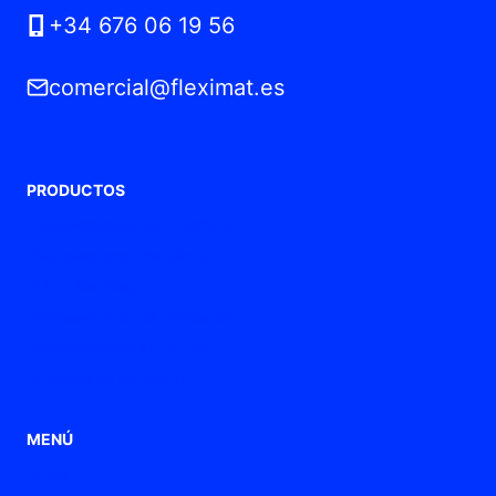
+34 676 06 19 56
comercial@fleximat.es
PRODUCTOS
Prensaestopas de Poliamida
Prensaestopas metálicos
Tubos flexibles
Prensaestopas de ventilación
Prensaestopas ATEX / Ex
Punteras de conexión
MENÚ
Home