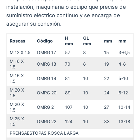
instalación, maquinaria o equipo que precise de
suministro eléctrico continuo y se encarga de
asegurar su conexión.
H
GL
Roscas
Código
mm
mm
mm
mm
M 12 X 1.5
OMRG 17
57
8
15
3-6,5
M 16 X
OMRG 18
70
8
19
4-8
1.5
M 16 X
OMRG 19
81
10
22
5-10
1.5
M 20 X
OMRG 20
89
10
24
6-12
1.5
M 20 X
OMRG 21
107
10
27
10-14
1.5
M 25 X
OMRG 22
124
10
33
13-18
1.5
PRENSAESTOPAS ROSCA LARGA