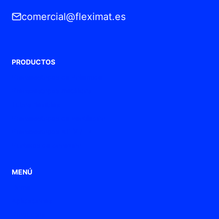
comercial@fleximat.es
PRODUCTOS
Prensaestopas de Poliamida
Prensaestopas metálicos
Tubos flexibles
Prensaestopas de ventilación
Prensaestopas ATEX / Ex
Punteras de conexión
MENÚ
Home
Aplicaciones
Productos