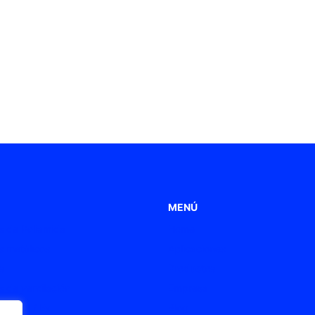
MENÚ
 de Poliamida
Home
 metálicos
Aplicaciones
s
Productos
 de ventilación
Empresa
s ATEX / Ex
Blog