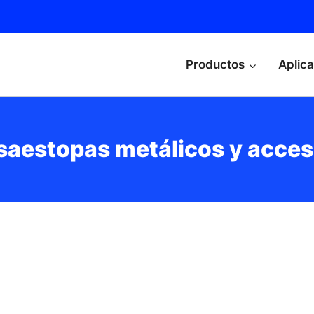
Productos
Aplic
saestopas metálicos y acces