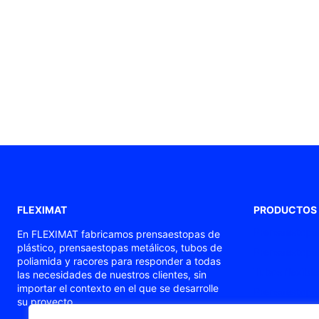
FLEXIMAT
PRODUCTOS
Prensaestopas
En FLEXIMAT fabricamos prensaestopas de
plástico, prensaestopas metálicos, tubos de
Prensaestopas
poliamida y racores para responder a todas
Tubos flexible
las necesidades de nuestros clientes, sin
importar el contexto en el que se desarrolle
Prensaestopas
su proyecto.
Prensaestopa