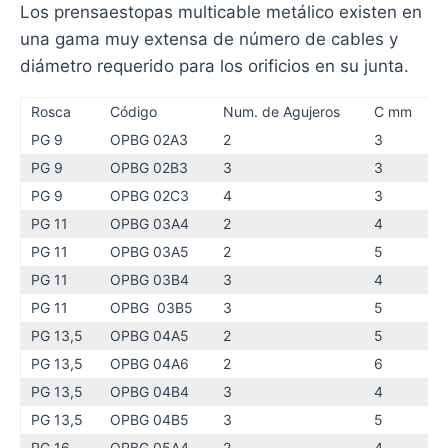
Los prensaestopas multicable metálico existen en
una gama muy extensa de número de cables y
diámetro requerido para los orificios en su junta.
Rosca
Código
Num. de Agujeros
C mm
PG 9
OPBG 02A3
2
3
PG 9
OPBG 02B3
3
3
PG 9
OPBG 02C3
4
3
PG 11
OPBG 03A4
2
4
PG 11
OPBG 03A5
2
5
PG 11
OPBG 03B4
3
4
PG 11
OPBG 03B5
3
5
PG 13,5
OPBG 04A5
2
5
PG 13,5
OPBG 04A6
2
6
PG 13,5
OPBG 04B4
3
4
PG 13,5
OPBG 04B5
3
5
PG 16
OPBG 05A4
2
4