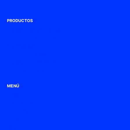
PRODUCTOS
Prensaestopas de Poliamida
Prensaestopas metálicos
Tubos flexibles
Prensaestopas de ventilación
Prensaestopas ATEX / Ex
Punteras de conexión
MENÚ
Home
Aplicaciones
Productos
Empresa
Blog