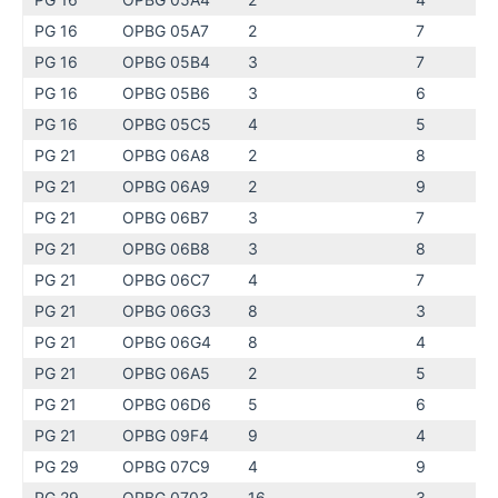
PG 16
OPBG 05A7
2
7
PG 16
OPBG 05B4
3
7
PG 16
OPBG 05B6
3
6
PG 16
OPBG 05C5
4
5
PG 21
OPBG 06A8
2
8
PG 21
OPBG 06A9
2
9
PG 21
OPBG 06B7
3
7
PG 21
OPBG 06B8
3
8
PG 21
OPBG 06C7
4
7
PG 21
OPBG 06G3
8
3
PG 21
OPBG 06G4
8
4
PG 21
OPBG 06A5
2
5
PG 21
OPBG 06D6
5
6
PG 21
OPBG 09F4
9
4
PG 29
OPBG 07C9
4
9
PG 29
OPBG 0703
16
3