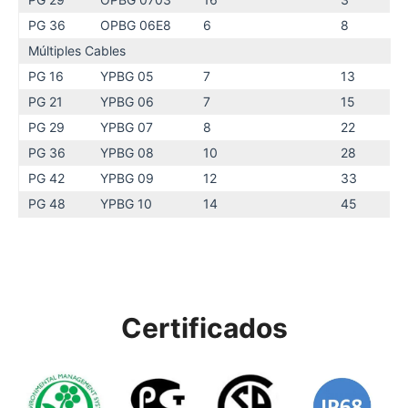
PG 36
OPBG 06E8
6
8
Múltiples Cables
PG 16
YPBG 05
7
13
PG 21
YPBG 06
7
15
PG 29
YPBG 07
8
22
PG 36
YPBG 08
10
28
PG 42
YPBG 09
12
33
PG 48
YPBG 10
14
45
Certificados