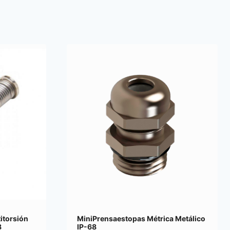
itorsión
MiniPrensaestopas Métrica Metálico
8
IP-68