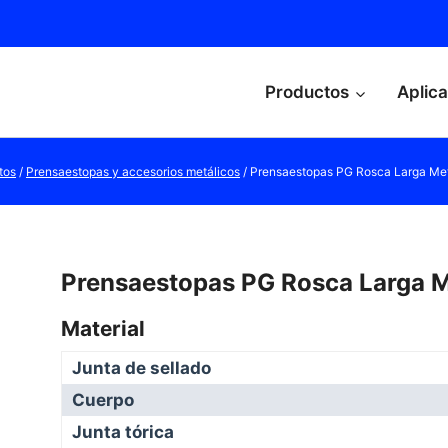
Productos
Aplic
tos
/
Prensaestopas y accesorios metálicos
/
Prensaestopas PG Rosca Larga Met
Prensaestopas PG Rosca Larga M
Material
Junta de sellado
Cuerpo
Junta tórica