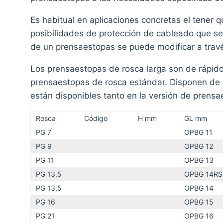
Es habitual en aplicaciones concretas el tener
posibilidades de protección de cableado que se 
de un prensaestopas se puede modificar a trav
Los prensaestopas de rosca larga son de rápido m
prensaestopas de rosca estándar. Disponen de 
están disponibles tanto en la versión de prensa
Rosca
Código
H mm
GL mm
PG 7
OPBG 11
PG 9
OPBG 12
PG 11
OPBG 13
PG 13,5
OPBG 14RS
PG 13,5
OPBG 14
PG 16
OPBG 15
PG 21
OPBG 16