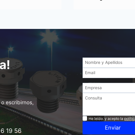
a!
o escribirnos,
Privacidad
He leído. y acepto la
políti
Enviar
6 19 56