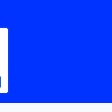
 de Poliamida
Home
 metálicos
Aplicaciones
s
Productos
 de ventilación
Empresa
s ATEX / Ex
Blog
onexión
Contacto