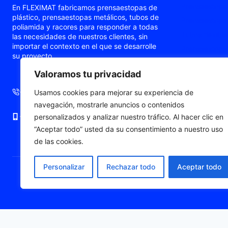
Prensaestopas
En FLEXIMAT fabricamos prensaestopas de
plástico, prensaestopas metálicos, tubos de
Prensaestopas
poliamida y racores para responder a todas
Tubos flexible
las necesidades de nuestros clientes, sin
importar el contexto en el que se desarrolle
Prensaestopas
su proyecto.
Prensaestopa
Valoramos tu privacidad
Punteras de c
+34 93 724 71 70
+34 676 06 19 56
Usamos cookies para mejorar su experiencia de
navegación, mostrarle anuncios o contenidos
+34 676 06 19 56
comercial@fleximat.es
personalizados y analizar nuestro tráfico. Al hacer clic en
“Aceptar todo” usted da su consentimiento a nuestro uso
de las cookies.
Personalizar
Rechazar todo
Aceptar todo
© 2026 Fleximat