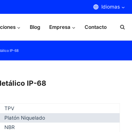
Idiomas
aciones
Blog
Empresa
Contacto
álico IP-68
etálico IP-68
TPV
Platón Niquelado
NBR