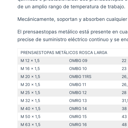
de un amplio rango de temperatura de trabajo.
Mecánicamente, soportan y absorben cualquier ti
El prensaestopas metálico está presente en cual
precise de suministro eléctrico continuo y se e
PRENSAESTOPAS METÁLICOS ROSCA LARGA
M 12 x 1,5
OMBG 09
22
M 16 x 1,5
OMBG 10
23
M 20 x 1,5
OMBG 11RS
26
M 20 x 1,5
OMBG 11
26
M 25 x 1,5
OMBG 12
28
M 32 x 1,5
OMRG 13
31,
M 40 x 1,5
OMRG 14
38
M 50 x 1,5
OMRG 15
43
M 63 x 1,5
OMRG 16
48