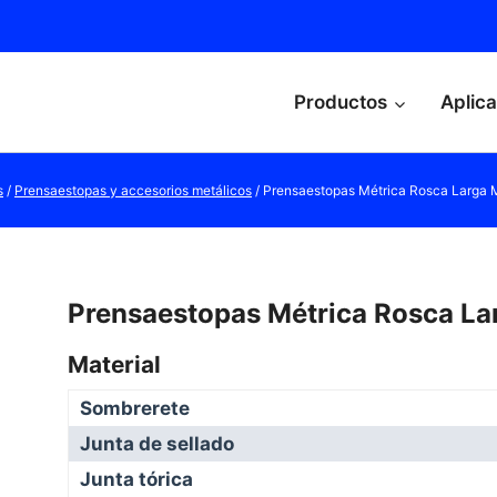
Productos
Aplic
s
/
Prensaestopas y accesorios metálicos
/
Prensaestopas Métrica Rosca Larga M
Prensaestopas Métrica Rosca La
Material
Sombrerete
Junta de sellado
Junta tórica