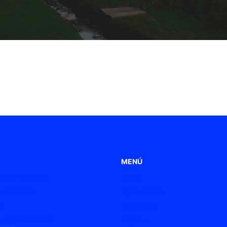
MENÚ
 de Poliamida
Home
 metálicos
Aplicaciones
s
Productos
 de ventilación
Empresa