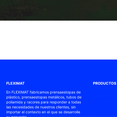
FLEXIMAT
PRODUCTOS
Prensaestopas
En FLEXIMAT fabricamos prensaestopas de
plástico, prensaestopas metálicos, tubos de
Prensaestopas
poliamida y racores para responder a todas
Tubos flexible
las necesidades de nuestros clientes, sin
importar el contexto en el que se desarrolle
Prensaestopas
su proyecto.