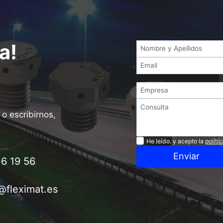
a!
o escribirnos,
Privacidad
He leído. y acepto la
políti
Enviar
6 19 56
@fleximat.es