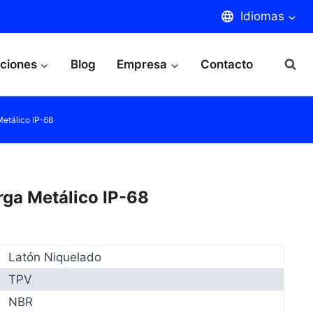
Idiomas
aciones
Blog
Empresa
Contacto
etálico IP-68
rga Metálico IP-68
Latón Niquelado
TPV
NBR