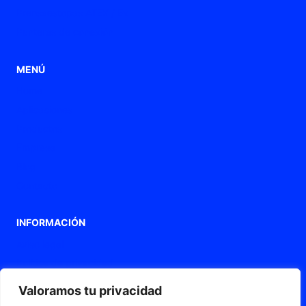
Prensaestopas ATEX / Ex
Punteras de conexión
MENÚ
Home
Aplicaciones
Productos
Empresa
Blog
Contacto
INFORMACIÓN
Aviso legal
Política de privacidad
Política de Cookies
Valoramos tu privacidad
Declaración de accesibilidad