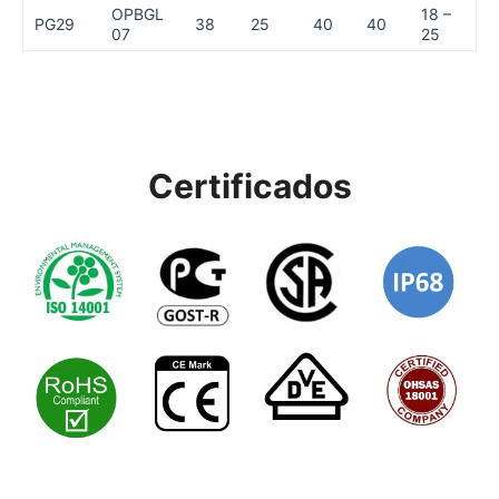
OPBGL
18 –
PG29
38
25
40
40
07
25
Certificados