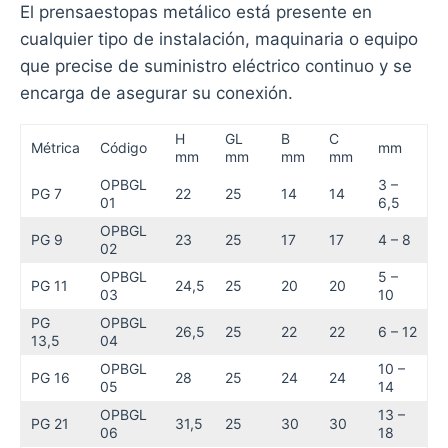
El prensaestopas metálico está presente en
cualquier tipo de instalación, maquinaria o equipo
que precise de suministro eléctrico continuo y se
encarga de asegurar su conexión.
H
GL
B
C
Métrica
Código
mm
mm
mm
mm
mm
OPBGL
3 –
PG 7
22
25
14
14
01
6,5
OPBGL
PG 9
23
25
17
17
4 – 8
02
OPBGL
5 –
PG 11
24,5
25
20
20
03
10
PG
OPBGL
26,5
25
22
22
6 – 12
13,5
04
OPBGL
10 –
PG 16
28
25
24
24
05
14
OPBGL
13 –
PG 21
31,5
25
30
30
06
18