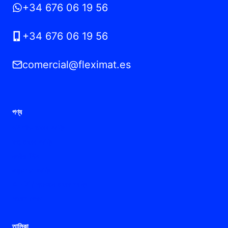
+34 676 06 19 56
+34 676 06 19 56
comercial@fleximat.es
পণ্য
পলিমাইড তারের গ্রন্থি
ধাতু তারের গ্রন্থি
নমনীয় টিউব
বায়ুচলাচল গ্রন্থি
ATEX / প্রাক্তন তারের গ্রন্থি
সংযোগ ফেরুল
তালিকা