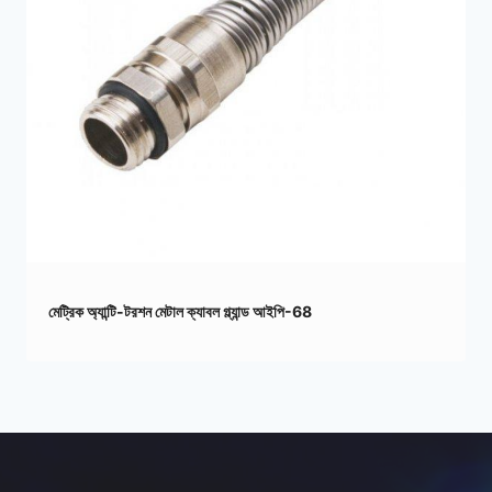
মেট্রিক অ্যান্টি-টরশন মেটাল ক্যাবল গ্ল্যান্ড আইপি-68