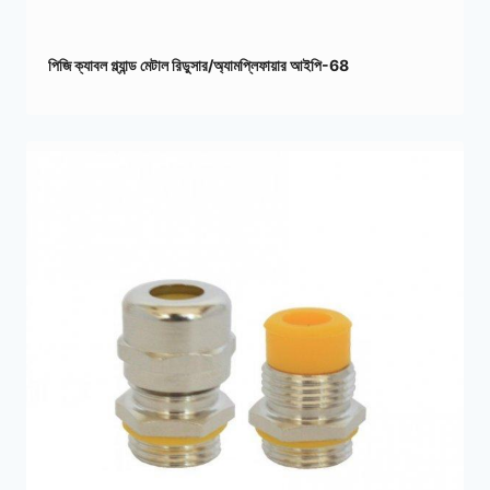
পিজি ক্যাবল গ্ল্যান্ড মেটাল রিডুসার/অ্যামপ্লিফায়ার আইপি-68