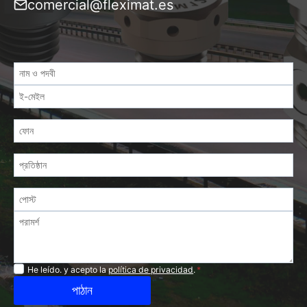
comercial@fleximat.es
Privacidad
He leído. y acepto la
política de privacidad
.
*
পাঠান