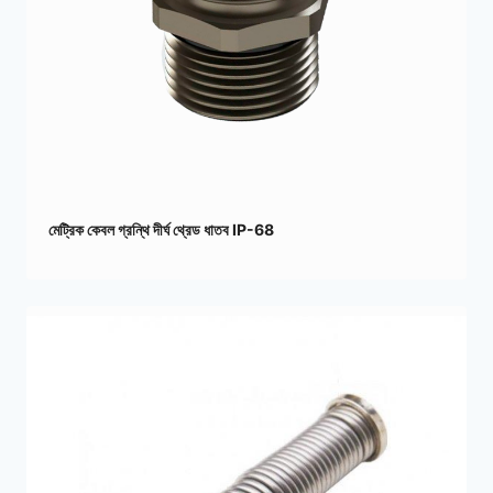
মেট্রিক কেবল গ্রন্থি দীর্ঘ থ্রেড ধাতব IP-68