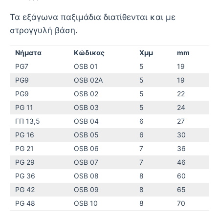
Τα εξάγωνα παξιμάδια διατίθενται και με
στρογγυλή βάση.
Νήματα
Κώδικας
Χμμ
mm
PG7
OSB 01
5
19
PG9
OSB 02A
5
19
PG9
OSB 02
5
22
PG 11
OSB 03
5
24
ΓΠ 13,5
OSB 04
6
27
PG 16
OSB 05
6
30
PG 21
OSB 06
7
36
PG 29
OSB 07
7
46
PG 36
OSB 08
8
60
PG 42
OSB 09
8
65
PG 48
OSB 10
8
70