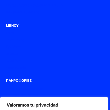
Στυπιοθλίπτες καλωδίων ATEX / Ex
Δακτύλιοι σύνδεσης
ΜΕΝΟΎ
Σπίτι
Εφαρμογές
Προϊόντα
Εταιρία
Ιστολόγιο
Επικοινωνία
ΠΛΗΡΟΦΟΡΊΕΣ
Νομική προειδοποίηση
Πολιτική Απορρήτου
Πολιτική cookies
Valoramos tu privacidad
Δήλωση προσβασιμότητας