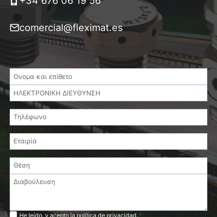
+34 676 06 19 56
comercial@fleximat.es
Privacidad
He leído. y acepto la
política de privacidad
.
*