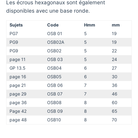
Les écrous hexagonaux sont également
disponibles avec une base ronde.
Sujets
Code
Hmm
mm
PG7
OSB 01
5
19
PG9
OSB02A
5
19
PG9
OSB02
5
22
page 11
OSB 03
5
24
GP 13.5
OSB04
6
27
page 16
OSB05
6
30
page 21
OSB 06
7
36
page 29
OSB 07
7
46
page 36
OSB08
8
60
Page 42
OSB 09
8
65
page 48
OSB10
8
70