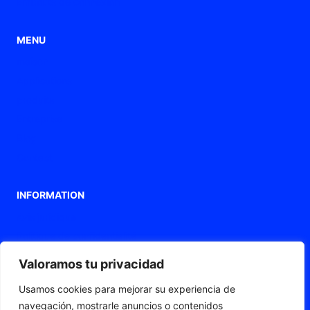
Embouts de connexion
MENU
maison
Applications
produits
Entreprise
Blog
Contact
INFORMATION
Avis juridique
Politique de confidentialité
Politique de cookies
Valoramos tu privacidad
Déclaration d'accessibilité
Usamos cookies para mejorar su experiencia de
Carte Web
navegación, mostrarle anuncios o contenidos