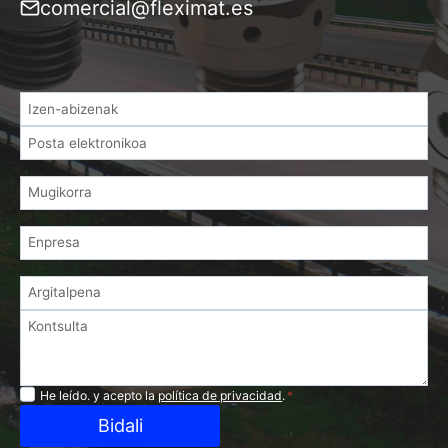
comercial@fleximat.es
Privacidad
He leído. y acepto la
política de privacidad
.
*
Bidali