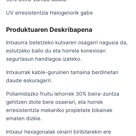
UV erresistentzia Halogenorik gabe
Produktuaren Deskribapena
Intxaurra betetzeko kutxaren osagarri nagusia da,
estutzeko balio du eta horrela konexioan
segurtasun handiagoa izateko.
Intxaurrak kable-guruinen tamaina berdinetan
daude eskuragarri.
Poliamidazko fruitu lehorrek 30% beira-zuntza
gehitzen diote bere osaerari, eta horrek
erresistentzia mekaniko propietate bikainak
ematen dizkie.
Intxaur hexagonalak oinarri biribilarekin ere