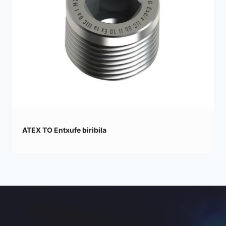
ATEX TO Entxufe biribila