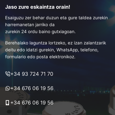
Jaso zure eskaintza orain!
Esaiguzu zer behar duzun eta gure taldea zurekin
harremanetan jarriko da
zurekin 24 ordu baino gutxiagoan.
Berehalako laguntza lortzeko, ez izan zalantzarik
deitu edo idatzi gurekin, WhatsApp, telefono,
formulario edo posta elektronikoz.
+34 93 724 71 70
+34 676 06 19 56
+34 676 06 19 56