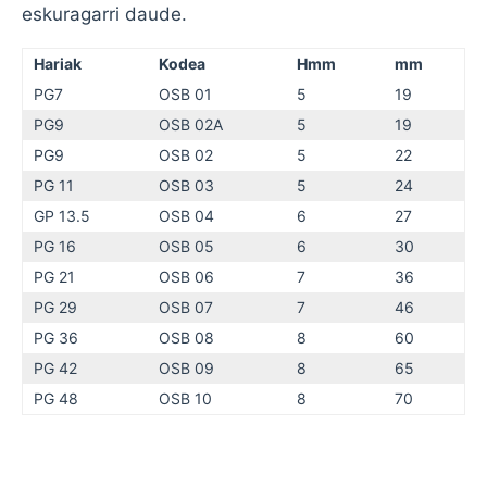
eskuragarri daude.
Hariak
Kodea
Hmm
mm
PG7
OSB 01
5
19
PG9
OSB 02A
5
19
PG9
OSB 02
5
22
PG 11
OSB 03
5
24
GP 13.5
OSB 04
6
27
PG 16
OSB 05
6
30
PG 21
OSB 06
7
36
PG 29
OSB 07
7
46
PG 36
OSB 08
8
60
PG 42
OSB 09
8
65
PG 48
OSB 10
8
70