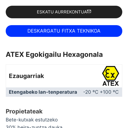
ESKATU AURREKONTUA
ATEX Egokigailu Hexagonala
Ezaugarriak
Etengabeko lan-tenperatura
-20 ºC +100 ºC
Propietateak
Bete-kutxak estutzeko
30% beira-zuntza dauka