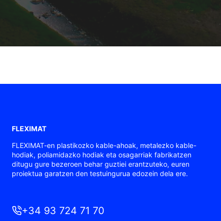
FLEXIMAT
FLEXIMAT-en plastikozko kable-ahoak, metalezko kable-
hodiak, poliamidazko hodiak eta osagarriak fabrikatzen
ditugu gure bezeroen behar guztiei erantzuteko, euren
proiektua garatzen den testuingurua edozein dela ere.
+34 93 724 71 70