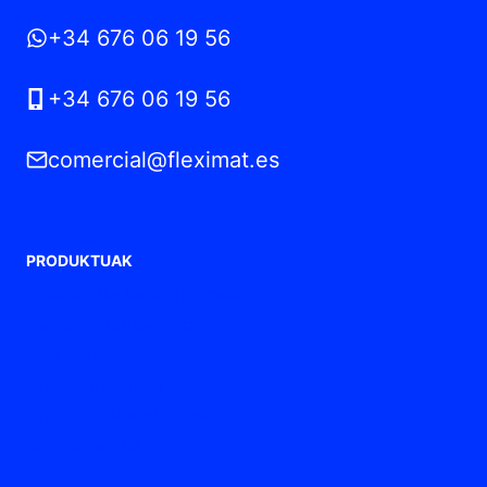
+34 676 06 19 56
+34 676 06 19 56
comercial@fleximat.es
PRODUKTUAK
Poliamidazko kable-gurutzeak
Metalezko kable-gurutzeak
Hodi malguak
Aireztapen-guruina
ATEX / Ex kable-gurutzak
Konexio-ferrulak