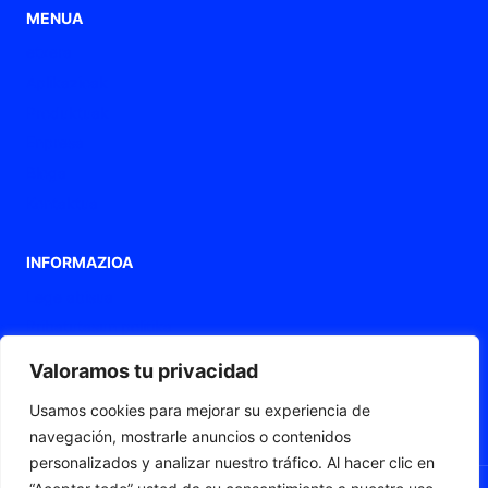
MENUA
etxera
Aplikazioak
Produktuak
Enpresa
Bloga
Kontaktua
INFORMAZIOA
Lege abisua
Pribatutasun politika
Cookieen politika
Valoramos tu privacidad
Irisgarritasun-adierazpena
Usamos cookies para mejorar su experiencia de
Web mapa
navegación, mostrarle anuncios o contenidos
personalizados y analizar nuestro tráfico. Al hacer clic en