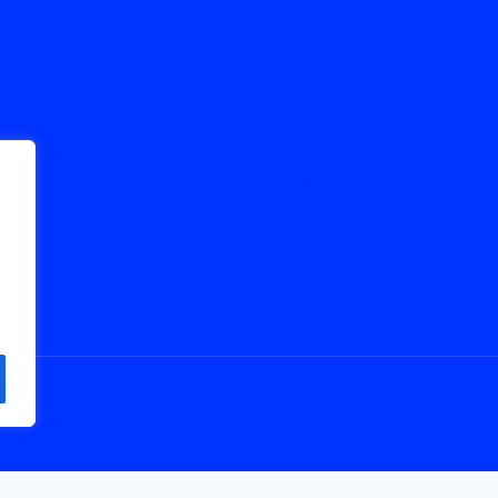
 kable-gurutzeak
etxera
ble-gurutzeak
Aplikazioak
Produktuak
ruina
Enpresa
le-gurutzak
Bloga
lak
Kontaktua