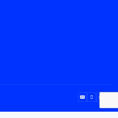
Lege abisua
Pribatutasun politika
Cookieen politika
Irisgarritasun-adierazpena
Web mapa