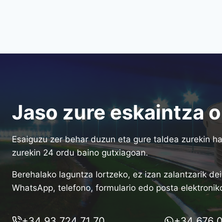
Jaso zure eskaintza o
Esaiguzu zer behar duzun eta gure taldea zurekin ha
zurekin 24 ordu baino gutxiagoan.
Berehalako laguntza lortzeko, ez izan zalantzarik dei
WhatsApp, telefono, formulario edo posta elektronik
+34 93 724 71 70
+34 676 0