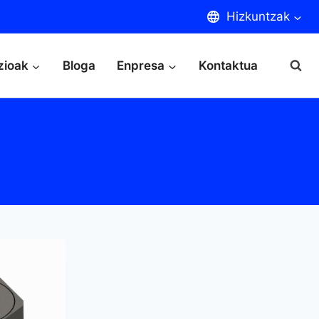
Hizkuntzak
zioak
Bloga
Enpresa
Kontaktua