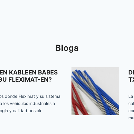
Bloga
LEN KABLEEN BABES
D
GU FLEXIMAT-EN?
T
tos donde Fleximat y su sistema
La
los vehículos industriales a
ca
ogía y calidad posible:
co
mu