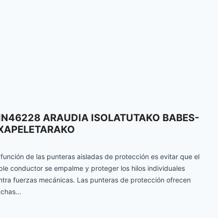
IN46228 ARAUDIA ISOLATUTAKO BABES-
XAPELETARAKO
 función de las punteras aisladas de protección es evitar que el
ble conductor se empalme y proteger los hilos individuales
ntra fuerzas mecánicas. Las punteras de protección ofrecen
chas…