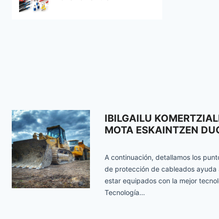
IBILGAILU KOMERTZIA
MOTA ESKAINTZEN DU
A continuación, detallamos los pun
de protección de cableados ayuda a 
estar equipados con la mejor tecnol
Tecnología…