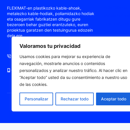
Poliamidazko
FLEXIMAT-en plastikozko kable-ahoak,
metalezko kable-hodiak, poliamidazko hodiak
Metalezko ka
eta osagarriak fabrikatzen ditugu gure
Hodi malguak
bezeroen behar guztiei erantzuteko, euren
proiektua garatzen den testuingurua edozein
Aireztapen-gu
dela ere.
ATEX / Ex kab
Valoramos tu privacidad
Konexio-ferru
+34 93 724 71 70
+34 676 06 19 56
Usamos cookies para mejorar su experiencia de
navegación, mostrarle anuncios o contenidos
+34 676 06 19 56
comercial@fleximat.es
personalizados y analizar nuestro tráfico. Al hacer clic en
“Aceptar todo” usted da su consentimiento a nuestro uso
de las cookies.
Personalizar
Rechazar todo
Aceptar todo
© 2026 Fleximat