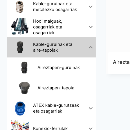
Kable-guruinak eta
metalezko osagarriak
Hodi malguak,
osagarriak eta
osagarriak
Kable-guruinak eta
aire-tapoiak
Airezt
Aireztapen-guruinak
Aireztapen-tapoia
ATEX kable-gurutzeak
eta osagarriak
Konexio-ferrulak