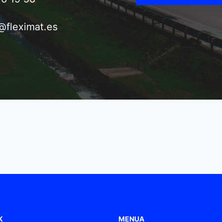
@fleximat.es
K
MENUA