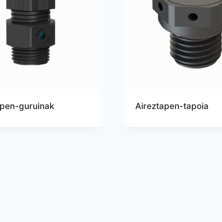
apen-guruinak
Aireztapen-tapoia