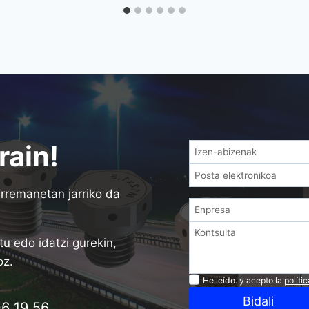
rain!
rremanetan jarriko da
tu edo idatzi gurekin,
oz.
Privacidad
He leído. y acepto la
políti
Bidali
6 19 56