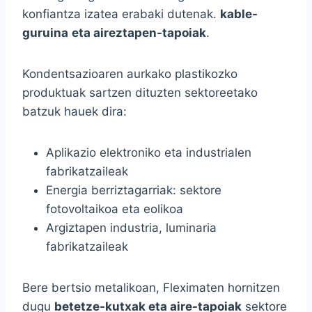
konfiantza izatea erabaki dutenak.
kable-
guruina
eta aireztapen-tapoiak
.
Kondentsazioaren aurkako plastikozko
produktuak sartzen dituzten sektoreetako
batzuk hauek dira:
Aplikazio elektroniko eta industrialen
fabrikatzaileak
Energia berriztagarriak: sektore
fotovoltaikoa eta eolikoa
Argiztapen industria, luminaria
fabrikatzaileak
Bere bertsio metalikoan, Fleximaten hornitzen
dugu
betetze-kutxak eta aire-tapoiak
sektore