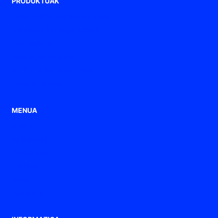
PRODUKTUAK
Poliamidazko kable-gurutzeak
Metalezko kable-gurutzeak
Hodi malguak
Aireztapen-guruina
ATEX / Ex kable-gurutzak
Konexio-ferrulak
MENUA
etxera
Aplikazioak
Produktuak
Enpresa
Bloga
Kontaktua