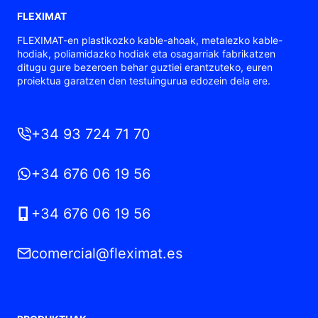
FLEXIMAT
FLEXIMAT-en plastikozko kable-ahoak, metalezko kable-
hodiak, poliamidazko hodiak eta osagarriak fabrikatzen
ditugu gure bezeroen behar guztiei erantzuteko, euren
proiektua garatzen den testuingurua edozein dela ere.
+34 93 724 71 70
+34 676 06 19 56
+34 676 06 19 56
comercial@fleximat.es