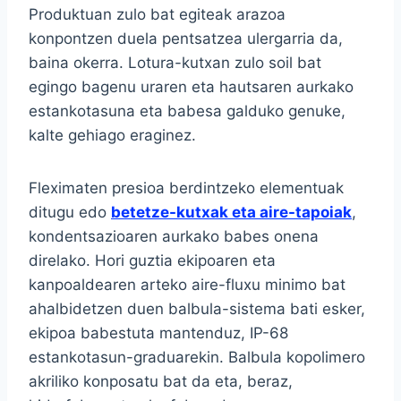
Produktuan zulo bat egiteak arazoa
konpontzen duela pentsatzea ulergarria da,
baina okerra. Lotura-kutxan zulo soil bat
egingo bagenu uraren eta hautsaren aurkako
estankotasuna eta babesa galduko genuke,
kalte gehiago eraginez.
Fleximaten presioa berdintzeko elementuak
ditugu edo
betetze-kutxak eta aire-tapoiak
,
kondentsazioaren aurkako babes onena
direlako. Hori guztia ekipoaren eta
kanpoaldearen arteko aire-fluxu minimo bat
ahalbidetzen duen balbula-sistema bati esker,
ekipoa babestuta mantenduz, IP-68
estankotasun-graduarekin. Balbula kopolimero
akriliko konposatu bat da eta, beraz,