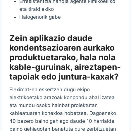
Erresistentzia handia agente kimikoekiko
eta tiraldiekiko
Halogenorik gabe
Zein aplikazio daude
kondentsazioaren aurkako
produktuetarako, hala nola
kable-guruinak, aireztapen-
tapoiak edo juntura-kaxak?
Fleximat-en eskertzen dugu ekipo
elektrikoetako arazoak konpondu ahal izatea
eta mundu osoko hainbat proiektutan
kableatuaren konexioa hobetzea. Dagoeneko
40 bezero baino gehiago daude 10 herrialde
baino gehiagotan banatuta gure zerbitzuetan