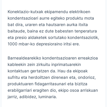
Konektazio-kutxak ekipamendu elektrikoen
kondentsazioari aurre egiteko produktu mota
bat dira, uraren eta hautsaren aurka itxita
baitaude, baina ez dute babesten tenperatura
eta presio aldaketek sortutako kondentsaziotik,
1000 mbar-ko depresioraino iritsi ere.
Barnealdearekiko kondentsazioaren erreakzioa
kableekin zein zirkuitu inprimatuarekin
kontaktuan gertatzen da. Hau da ekipoak
sufritu eta herdoiltzen direnean eta, ondorioz,
produktuaren fidagarritasunari eta bizitza
erabilgarriari eragiten dio, ekipo osoa arriskuan
jarriz, adibidez, luminaria.