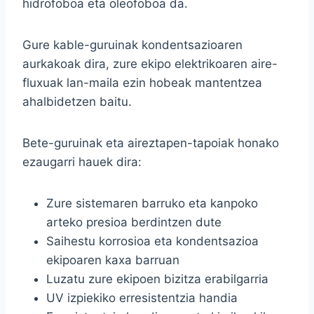
hidrofoboa eta oleofoboa da.
Gure kable-guruinak kondentsazioaren
aurkakoak dira, zure ekipo elektrikoaren aire-
fluxuak lan-maila ezin hobeak mantentzea
ahalbidetzen baitu.
Bete-guruinak eta aireztapen-tapoiak honako
ezaugarri hauek dira:
Zure sistemaren barruko eta kanpoko
arteko presioa berdintzen dute
Saihestu korrosioa eta kondentsazioa
ekipoaren kaxa barruan
Luzatu zure ekipoen bizitza erabilgarria
UV izpiekiko erresistentzia handia