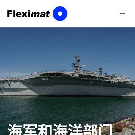
跳
至
内
容
海军和海洋部门