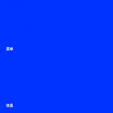
金属电缆接头
软管
通风腺
ATEX / Ex 电缆密封套
连接套圈
菜单
家
应用领域
产品
公司
博客
接触
信息