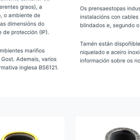
erentes graos), a
Os prensaestopas indus
o, o ambiente de
instalacións con cables
o as dimensións do
blindados e, segundo o
 de protección (IP).
Tamén están dispoñible
ambientes mariños
niquelado e aceiro inox
 Gost. Ademais, varios
información sobre os no
mativa inglesa BS6121.