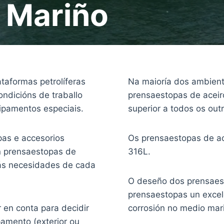
e Mariño
ataformas petrolíferas
Na maioría dos ambient
ndicións de traballo
prensaestopas de aceiro
uipamentos especiais.
superior a todos os out
as e accesorios
Os prensaestopas de ace
n prensaestopas de
316L.
 ás necesidades de cada
O deseño dos prensaest
prensaestopas un excele
r en conta para decidir
corrosión no medio mar
pamento (exterior ou