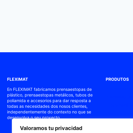
FLEXIMAT
PRODUTOS
Prensaestopas
En FLEXIMAT fabricamos prensaestopas de
plástico, prensaestopas metálicos, tubos de
Prensaestopas
poliamida e accesorios para dar resposta a
Tubos flexible
todas as necesidades dos nosos clientes,
independentemente do contexto no que se
Glándula de v
desenvolva o seu proxecto.
Prensaestopa
Valoramos tu privacidad
Casquillos de