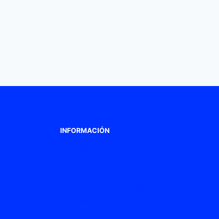
INFORMACIÓN
Aviso legal
Política de Privacidade
Política de cookies
Declaración de accesibilidade
Mapa web