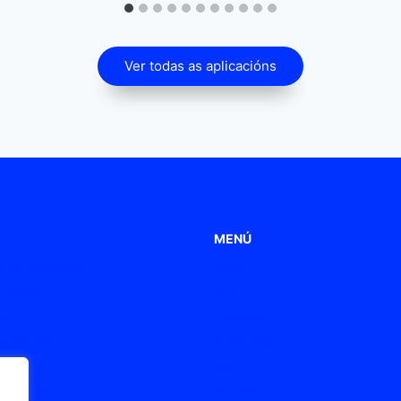
Ver todas as aplicacións
MENÚ
 de poliamida
casa
 metálicos
Aplicacións
s
Produtos
entilación
Compañía
s ATEX/Ex
Blog
 conexión
Contacto