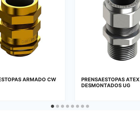
ESTOPAS ATEX
ESTANCO A LÍQUIDO P
TADOS UG
METÁLICO IP-67