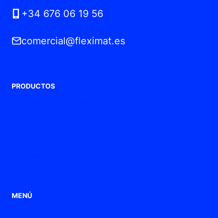
+34 676 06 19 56
comercial@fleximat.es
PRODUCTOS
Prensaestopas de Poliamida
Prensaestopas metálicos
Tubos flexibles
Prensaestopas de ventilación
Prensaestopas ATEX / Ex
Punteras de conexión
MENÚ
Home