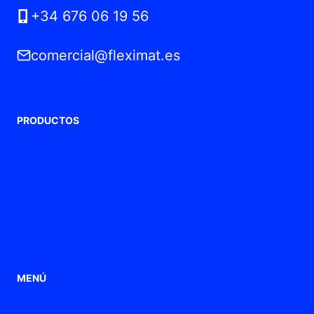
+34 676 06 19 56
comercial@fleximat.es
PRODUCTOS
Prensaestopas de Poliamida
Prensaestopas metálicos
Tubos flexibles
Prensaestopas de ventilación
Prensaestopas ATEX / Ex
Punteras de conexión
MENÚ
Home