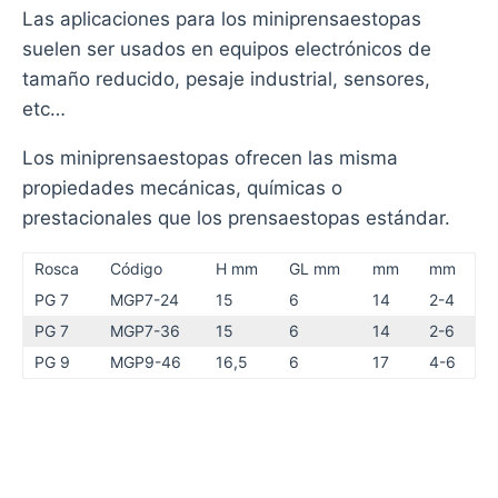
Las aplicaciones para los miniprensaestopas
suelen ser usados en equipos electrónicos de
tamaño reducido, pesaje industrial, sensores,
etc…
Los miniprensaestopas ofrecen las misma
propiedades mecánicas, químicas o
prestacionales que los prensaestopas estándar.
Rosca
Código
H mm
GL mm
mm
mm
PG 7
MGP7-24
15
6
14
2-4
PG 7
MGP7-36
15
6
14
2-6
PG 9
MGP9-46
16,5
6
17
4-6