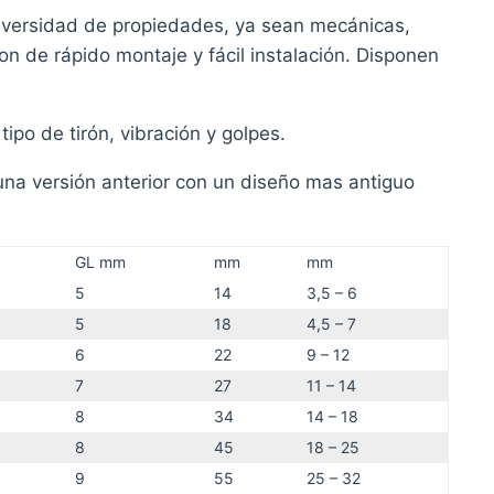
iversidad de propiedades, ya sean mecánicas,
n de rápido montaje y fácil instalación. Disponen
po de tirón, vibración y golpes.
una versión anterior con un diseño mas antiguo
GL mm
mm
mm
5
14
3,5 – 6
5
18
4,5 – 7
6
22
9 – 12
7
27
11 – 14
8
34
14 – 18
8
45
18 – 25
9
55
25 – 32