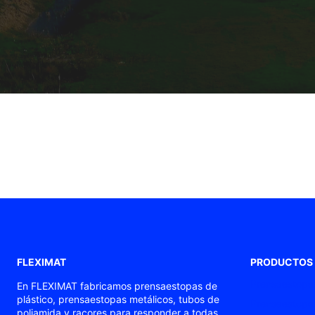
FLEXIMAT
PRODUCTOS
Prensaestopas
En FLEXIMAT fabricamos prensaestopas de
plástico, prensaestopas metálicos, tubos de
Prensaestopas
poliamida y racores para responder a todas