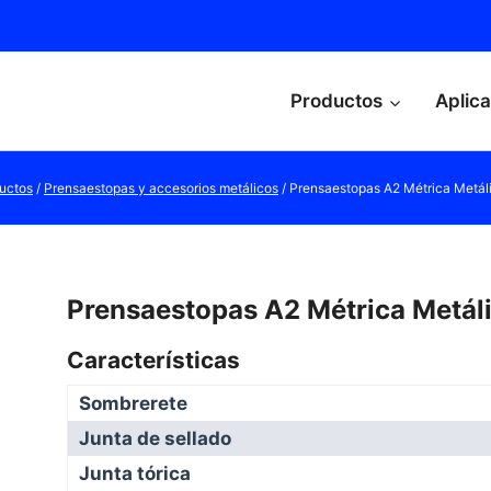
Productos
Aplic
uctos
/
Prensaestopas y accesorios metálicos
/
Prensaestopas A2 Métrica Metál
Prensaestopas A2 Métrica Metál
Características
Sombrerete
Junta de sellado
Junta tórica