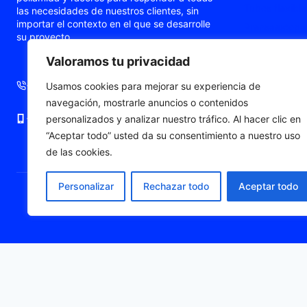
Tubos flexible
las necesidades de nuestros clientes, sin
importar el contexto en el que se desarrolle
Prensaestopas
su proyecto.
Prensaestopa
Valoramos tu privacidad
Punteras de c
+34 93 724 71 70
+34 676 06 19 56
Usamos cookies para mejorar su experiencia de
navegación, mostrarle anuncios o contenidos
+34 676 06 19 56
comercial@fleximat.es
personalizados y analizar nuestro tráfico. Al hacer clic en
“Aceptar todo” usted da su consentimiento a nuestro uso
de las cookies.
Personalizar
Rechazar todo
Aceptar todo
© 2026 Fleximat