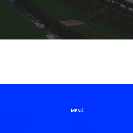
MENÚ
 de Poliamida
Home
 metálicos
Aplicaciones