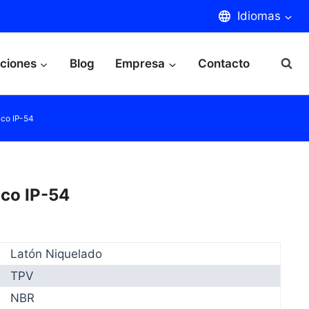
Idiomas
aciones
Blog
Empresa
Contacto
ico IP-54
ico IP-54
Latón Niquelado
TPV
NBR