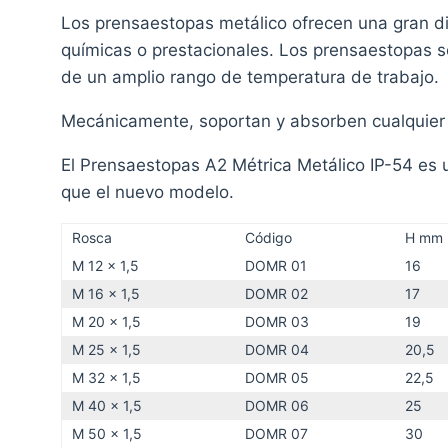
Los prensaestopas metálico ofrecen una gran d
químicas o prestacionales. Los prensaestopas so
de un amplio rango de temperatura de trabajo.
Mecánicamente, soportan y absorben cualquier ti
El Prensaestopas A2 Métrica Metálico IP-54 es 
que el nuevo modelo.
Rosca
Código
H mm
M 12 x 1,5
DOMR 01
16
M 16 x 1,5
DOMR 02
17
M 20 x 1,5
DOMR 03
19
M 25 x 1,5
DOMR 04
20,5
M 32 x 1,5
DOMR 05
22,5
M 40 x 1,5
DOMR 06
25
M 50 x 1,5
DOMR 07
30