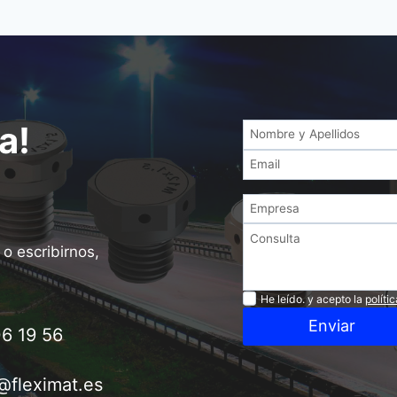
a!
o escribirnos,
Privacidad
He leído. y acepto la
políti
Enviar
6 19 56
@fleximat.es