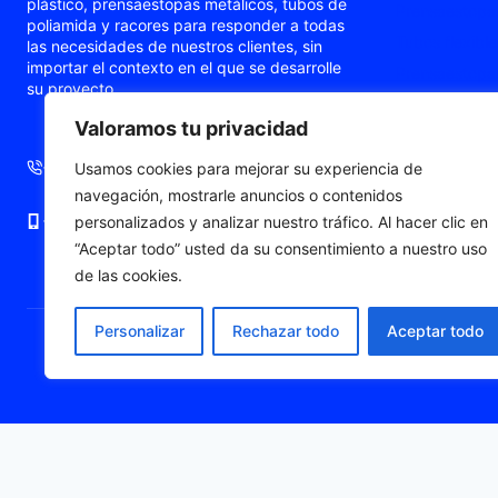
plástico, prensaestopas metálicos, tubos de
Prensaestopas
poliamida y racores para responder a todas
Tubos flexible
las necesidades de nuestros clientes, sin
importar el contexto en el que se desarrolle
Prensaestopas
su proyecto.
Prensaestopa
Valoramos tu privacidad
Punteras de c
+34 93 724 71 70
+34 676 06 19 56
Usamos cookies para mejorar su experiencia de
navegación, mostrarle anuncios o contenidos
+34 676 06 19 56
comercial@fleximat.es
personalizados y analizar nuestro tráfico. Al hacer clic en
“Aceptar todo” usted da su consentimiento a nuestro uso
de las cookies.
Personalizar
Rechazar todo
Aceptar todo
© 2026 Fleximat