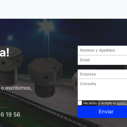
a!
o escribirnos,
Privacidad
He leído. y acepto la
políti
Enviar
6 19 56