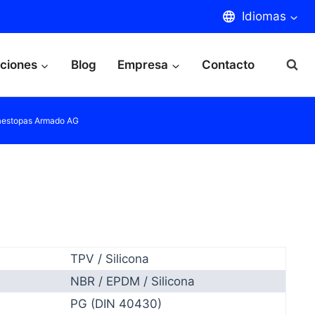
Idiomas
aciones
Blog
Empresa
Contacto
aestopas Armado AG
TPV / Silicona
NBR / EPDM / Silicona
PG (DIN 40430)