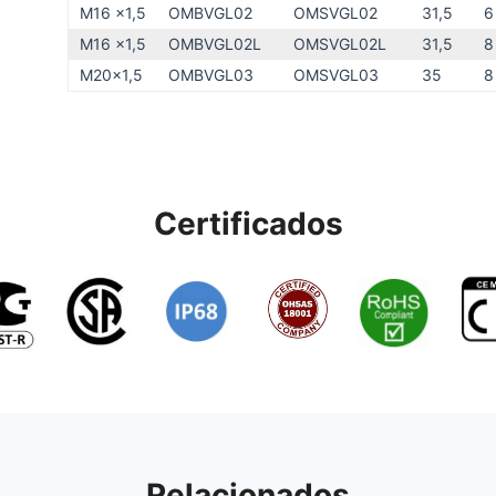
M16 x1,5
OMBVGL02
OMSVGL02
31,5
6
M16 x1,5
OMBVGL02L
OMSVGL02L
31,5
8
M20x1,5
OMBVGL03
OMSVGL03
35
8
Certificados
Relacionados