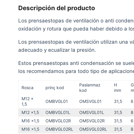
Descripción del producto
Los prensaestopas de ventilación o anti condens
oxidación y rotura que pueda haber debido a l
Los prensaestopas de ventilación utilizan una vá
adecuado y ecualizar la presión.
Estos prensaestopas anti condensación se suelen
los recomendamos para todo tipo de aplicaciones
Paslanmaz
H
G
Rosca
prinç kod
kod
mm
M12 x
OMBVGL01
OMSVGL01
31,5
6
1,5
M12 x1,5
OMBVGL01L
OMSVGL01L
31,5
8
M16 x1,5
OMBVGL02R
OMSVGL02R
31,5
6
M16 x1,5
OMBVGL02RL
OMSVGL02RL
31,5
8