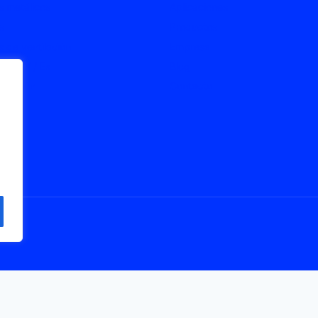
 metálicos
Aplicaciones
s
Productos
 de ventilación
Empresa
s ATEX / Ex
Blog
onexión
Contacto