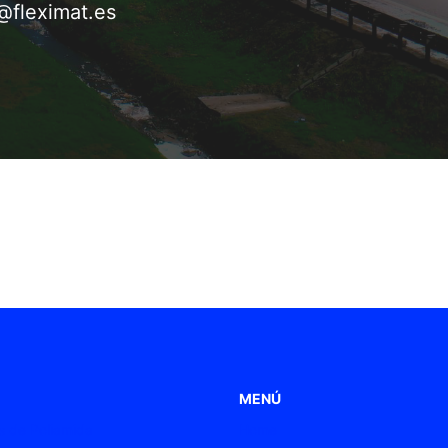
@fleximat.es
MENÚ
 de Poliamida
Home