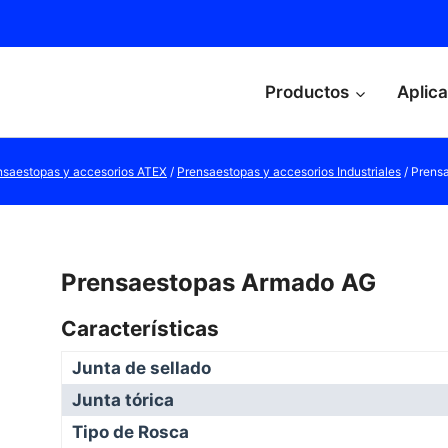
Productos
Aplic
nsaestopas y accesorios ATEX
/
Prensaestopas y accesorios Industriales
/
Prens
Prensaestopas Armado AG
Características
Junta de sellado
Junta tórica
Tipo de Rosca