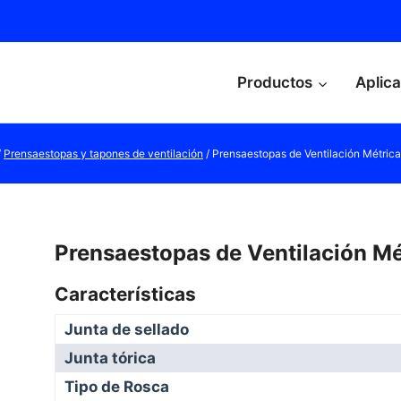
Productos
Aplic
/
Prensaestopas y tapones de ventilación
/
Prensaestopas de Ventilación Métrica
Prensaestopas de Ventilación Mé
Características
Junta de sellado
Junta tórica
Tipo de Rosca