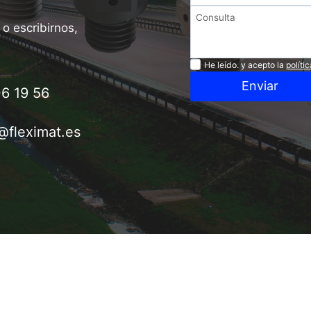
o escribirnos,
Privacidad
He leído. y acepto la
políti
Enviar
6 19 56
@fleximat.es