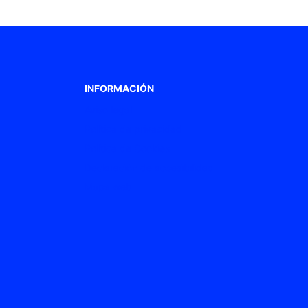
INFORMACIÓN
Aviso legal
Política de privacidad
Política de Cookies
Declaración de accesibilidad
Mapa web