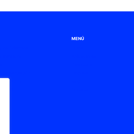
MENÚ
 de Poliamida
Home
 metálicos
Aplicaciones
s
Productos
 de ventilación
Empresa
s ATEX / Ex
Blog
onexión
Contacto