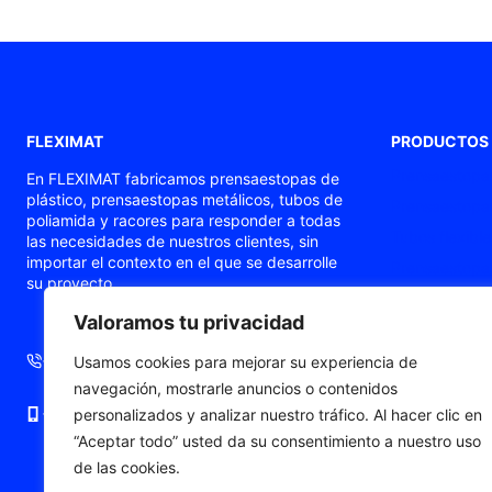
FLEXIMAT
PRODUCTOS
Prensaestopas
En FLEXIMAT fabricamos prensaestopas de
plástico, prensaestopas metálicos, tubos de
Prensaestopas
poliamida y racores para responder a todas
Tubos flexible
las necesidades de nuestros clientes, sin
importar el contexto en el que se desarrolle
Prensaestopas
su proyecto.
Prensaestopa
Valoramos tu privacidad
Punteras de c
+34 93 724 71 70
+34 676 06 19 56
Usamos cookies para mejorar su experiencia de
navegación, mostrarle anuncios o contenidos
+34 676 06 19 56
comercial@fleximat.es
personalizados y analizar nuestro tráfico. Al hacer clic en
“Aceptar todo” usted da su consentimiento a nuestro uso
de las cookies.