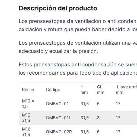
Descripción del producto
Los prensaestopas de ventilación o anti condens
oxidación y rotura que pueda haber debido a l
Los prensaestopas de ventilación utilizan una vá
adecuado y ecualizar la presión.
Estos prensaestopas anti condensación se suelen
los recomendamos para todo tipo de aplicaciones
H
GL
Llave apr
Rosca
Código
mm
mm
mm
M12 x
OMBVGL01
31,5
6
17
1,5
M12
OMBVGL01L
31,5
8
17
x1,5
M16
OMBVGL02R
31,5
6
17
x1,5