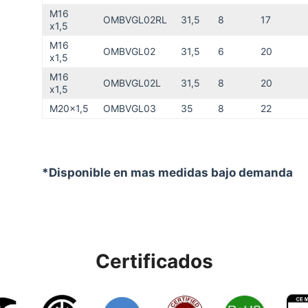
M16
OMBVGL02RL
31,5
8
17
x1,5
M16
OMBVGL02
31,5
6
20
x1,5
M16
OMBVGL02L
31,5
8
20
x1,5
M20x1,5
OMBVGL03
35
8
22
*Disponible en mas medidas bajo demanda
Certificados