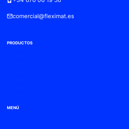
comercial@fleximat.es
PRODUCTOS
Prensaestopas de Poliamida
Prensaestopas metálicos
Tubos flexibles
Prensaestopas de ventilación
Prensaestopas ATEX / Ex
Punteras de conexión
MENÚ
Home
Aplicaciones