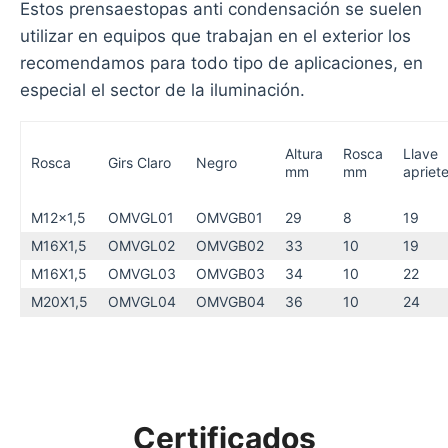
Estos prensaestopas anti condensación se suelen
utilizar en equipos que trabajan en el exterior los
recomendamos para todo tipo de aplicaciones, en
especial el sector de la iluminación.
Altura
Rosca
Llave
Rosca
Girs Claro
Negro
mm
mm
apriet
M12x1,5
OMVGL01
OMVGB01
29
8
19
M16X1,5
OMVGL02
OMVGB02
33
10
19
M16X1,5
OMVGL03
OMVGB03
34
10
22
M20X1,5
OMVGL04
OMVGB04
36
10
24
Certificados