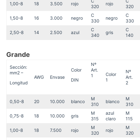
C
C
1,00-8
18
3.500
rojo
rojo
320
320
C
C
1,50-8
16
3.000
negro
negro
330
330
C
C
2,50-8
14
2.500
azul
gris
340
140
Grande
Nº
Sección:
Color
Art.
Nº
mm2 –
Color
1
AWG
Envase
Art.
DIN
1
Longitud
2
M
M
0,50-8
20
10.000
blanco
blanco
310
310
M
azul
M
0,75-8
18
10.000
gris
315
claro
115
M
M
1,00-8
18
7.500
rojo
rojo
320
320