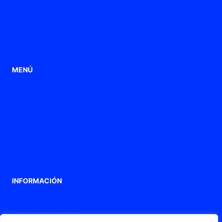
Tubos flexibles
Prensaestopas de ventilación
Prensaestopas ATEX / Ex
Punteras de conexión
MENÚ
Home
Aplicaciones
Productos
Empresa
Blog
Contacto
INFORMACIÓN
Aviso legal
Política de privacidad