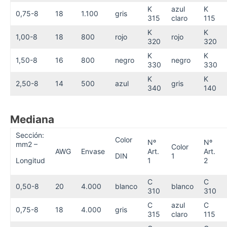
K
azul
K
0,75-8
18
1.100
gris
315
claro
115
K
K
1,00-8
18
800
rojo
rojo
320
320
K
K
1,50-8
16
800
negro
negro
330
330
K
K
2,50-8
14
500
azul
gris
340
140
Mediana
Sección:
Color
Nº
Nº
mm2 –
Color
AWG
Envase
Art.
Art.
DIN
1
Longitud
1
2
C
C
0,50-8
20
4.000
blanco
blanco
310
310
C
azul
C
0,75-8
18
4.000
gris
315
claro
115