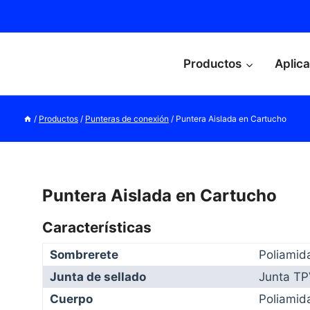
Productos
Aplic
/
Productos
/
Punteras de conexión
/
Puntera Aislada en Cartucho
Puntera Aislada en Cartucho
Características
Sombrerete
Poliamid
Junta de sellado
Junta TP
Cuerpo
Poliamid