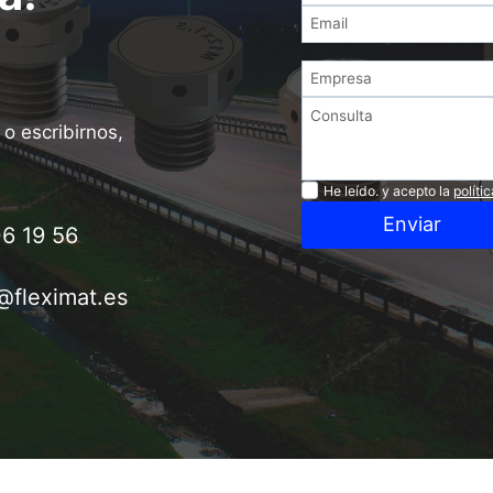
o escribirnos,
Privacidad
He leído. y acepto la
políti
Enviar
6 19 56
@fleximat.es