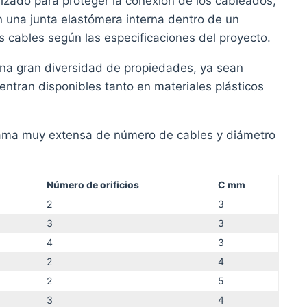
lizado para proteger la conexión de los cableados,
una junta elastómera interna dentro de un
los cables según las especificaciones del proyecto.
una gran diversidad de propiedades, ya sean
ntran disponibles tanto en materiales plásticos
gama muy extensa de número de cables y diámetro
Número de orificios
C mm
2
3
3
3
4
3
2
4
2
5
3
4