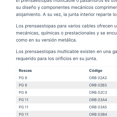
El prensaestopas multicable o pasamuros es uti
su diseño y componentes mecánicos comprimen 
alojamiento. A su vez, la junta interior reparte 
Los prensaestopas para varios cables ofrecen 
mecánicas, químicas o prestacionales y se encue
como en su versión metálica.
Los prensaestopas multicable existen en una 
requerido para los orificios en su junta.
Roscas
Código
PG 9
ORB 02A3
PG 9
ORB 02B3
PG 9
ORB 02C3
PG 11
ORB 03A4
PG 11
ORB 03A5
PG 11
ORB 03B4