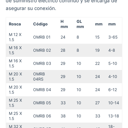
de suministro eléctrico continuo y se encarga de
asegurar su conexión.
H
GL
Rosca
Código
mm
mm
mm
mm
M 12 X
OMRB 01
24
8
15
3-65
1.5
M 16 X
OMRB 02
28
8
19
4-8
1.5
M 16 X
OMRB 03
29
10
22
5-10
1.5
M 20 X
OMRB
29
10
24
4-10
1.5
04RS
M 20 X
OMRB 04
29
10
24
6-12
1.5
M 25 X
OMRB 05
33
10
27
10-14
1.5
M 25 X
OMRB 06
38
10
33
13-18
1.5
M 32 X
18-