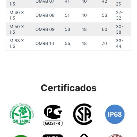
OMRB 07
41
10
42
1.5
25
M 40 X
22-
OMRB 08
51
10
53
1.5
32
M 50 X
30-
OMRB 09
53
18
60
1.5
38
M 63 X
33-
OMRB 10
55
18
70
1.5
44
Certificados