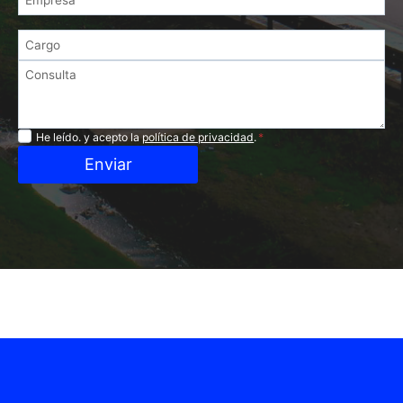
Privacidad
He leído. y acepto la
política de privacidad
.
*
Enviar