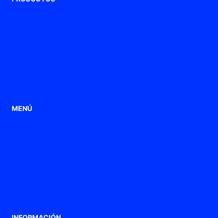
Prensaestopas de Poliamida
Prensaestopas metálicos
Tubos flexibles
Prensaestopas de ventilación
Prensaestopas ATEX / Ex
Punteras de conexión
MENÚ
Home
Aplicaciones
Productos
Empresa
Blog
Contacto
INFORMACIÓN