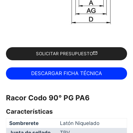
SOLICITAR PRESUPUESTO
Racor Codo 90° PG PA6
Características
Sombrerete
Latón Niquelado
Junta de sellado
TPV