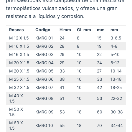
prensaestopas está compuesta de una mezcla de
termoplásticos vulcanizados, y ofrece una gran
resistencia a líquidos y corrosión.
Roscas
Código
H mm
GL mm
mm
mm
M 12 X 1.5
KMRG 01
24
8
15
3-6,5
M 16 X 1.5
KMRG 02
28
8
19
4-8
M 16 X 1.5
KMRG 03
29
10
22
5-10
M 20 X 1.5
KMRG 04
29
10
24
6-12
M 20 X 1.5
KMRG 05
33
10
27
10-14
M 25 X 1.5
KMRG 06
38
10
33
13-18
M 32 X 1.5
KMRG 07
41
10
42
18-25
M 40 X
KMRG 08
51
10
53
22-32
1.5
M 50 X
KMRG 09
53
18
60
30-38
1.5
M 63 X
KMRG 10
55
18
70
34-44
1.5