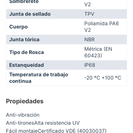
Sombrerete
V2
Junta de sellado
TPV
Poliamida PA6
Cuerpo
V2
Junta tórica
NBR
Métrica (EN
Tipo de Rosca
60423)
Estanqueidad
IP68
Temperatura de trabajo
-20 ºC +100 ºC
continua
Propiedades
Anti-vibración
Anti-tironesAlta resistencia UV
Fácil montajeCertificado VDE (40030037)