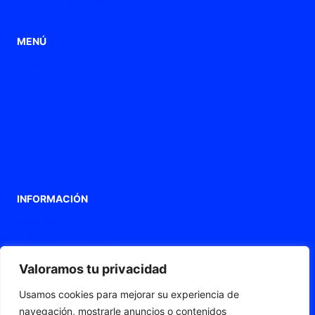
Punteras de conexión
MENÚ
Home
Aplicaciones
Productos
Empresa
Blog
Contacto
INFORMACIÓN
Aviso legal
Política de privacidad
Política de Cookies
Valoramos tu privacidad
Declaración de accesibilidad
Usamos cookies para mejorar su experiencia de
Mapa web
navegación, mostrarle anuncios o contenidos